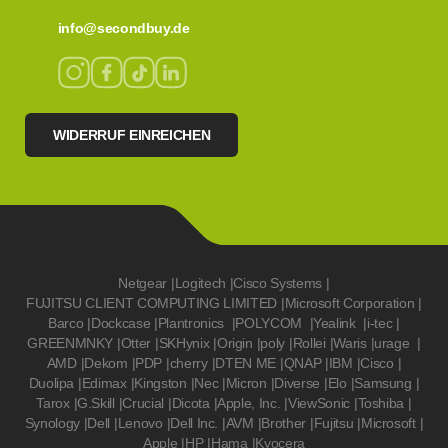
info@secondbuy.de
WIDERRUF EINREICHEN
Netgear
|
Logitech
|
Cisco Systems
|
FUJITSU CLIENT COMPUTING LIMITED
|
Microsoft Corporation
|
Barco
|
Dockcase
|
Plantronics
|
POLYCOM
|
Yealink
|
i-tec
|
GREENMNKY
|
Otter
|
SKHynix
|
Origin
|
poly
|
Rollei
|
Waris
|
urage
|
AMD
|
Dekom
|
PDP
|
cherry
|
DTEN ME
|
QNAP
|
IBM
|
Cisco
|
Duolipa
|
Edimax
|
Kingston
|
Nec
|
Micron
|
Diverse
|
Elo
|
Samsung
|
Tarox
|
G.Skill
|
Crucial
|
Dicota
|
Apple, Inc.
|
ViewSonic
|
Toshiba
|
Synology
|
Dell
|
Lenovo
|
Dell Inc.
|
AVM
|
Brother
|
Fujitsu
|
Microsoft
|
Apple
|
HP
|
Hama
|
Kyocera