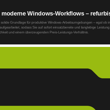
r moderne Windows-Workflows – refurbis
e solide Grundlage für produktive Windows-Arbeitsumgebungen – egal ob i
g aufgearbeitet, sodass Sie auf sofort einsatzbereite und langlebige Leistu
ichkeit und einem überzeugenden Preis-Leistungs-Verhältnis.