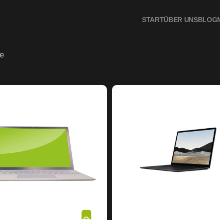
START
ÜBER UNS
BLOG
e