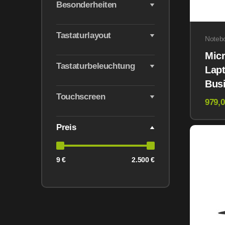
Besonderheiten
Tastaturlayout
Noteb
Micr
Tastaturbeleuchtung
Lapt
Busi
Touchscreen
Ultr
979,0
512
11 P
Preis
9 €
2.500 €