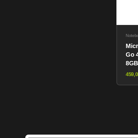
Noteb
Micr
Go 4
8GB
Win
459,0