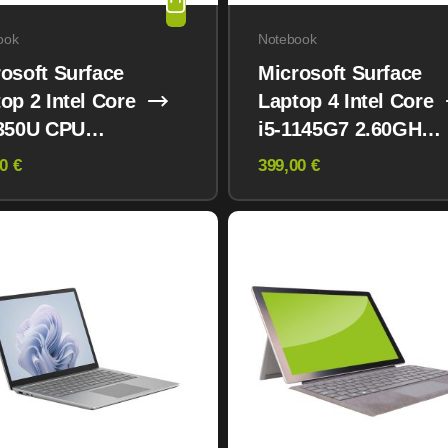
ook
Notebook
osoft Surface
Microsoft Surface
op 2 Intel Core
Laptop 4 Intel Core
8350U CPU
i5-1145G7 2.60GHz
0GHz 8GB
8GB 256GB NVMe
0 €
399,00 €
GB NVMe Win
Win 11 Pro
ro