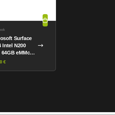
ook
osoft Surface
 Intel N200
 64GB eMMc
 11 Pro
0 €