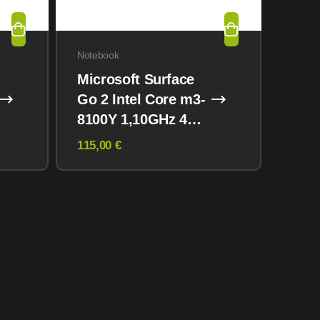
Notebook
Microsoft Surface
Go 2 Intel Core m3-
8100Y 1,10GHz 4GB
62GB eMMc Win 10
115,00 €
Pro