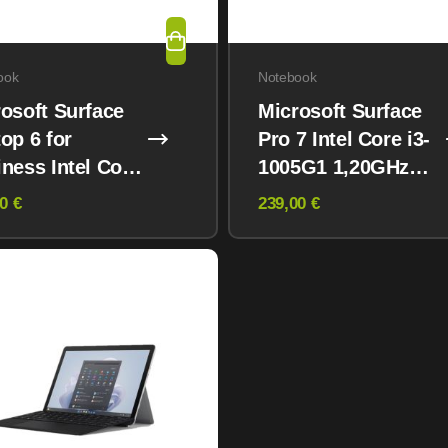
ook
Notebook
osoft Surface
Microsoft Surface
op 6 for
Pro 7 Intel Core i3-
ness Intel Core
1005G1 1,20GHz
a 5 135H 16GB
4GB 128GB NVMe
0 €
239,00 €
GB NVMe Win
Win 11 Pro
ro