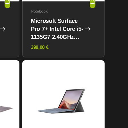
Notebook
Microsoft Surface
Pro 7+ Intel Core i5-
1135G7 2.40GHz
8GB 256GB NVMe
399,00 €
Win 11 Pro