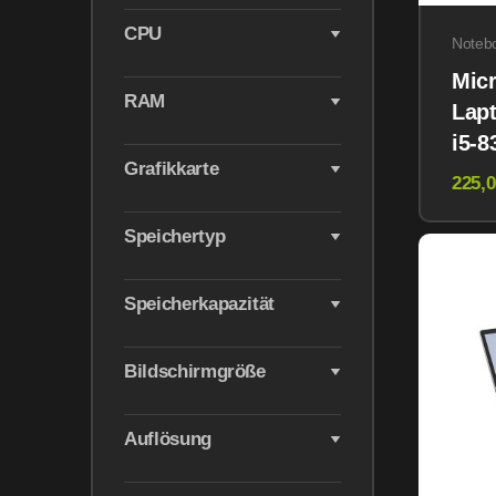
CPU
Noteb
Micr
RAM
Lapt
i5-
Grafikkarte
1.7
225,0
256
11 P
Speichertyp
Speicherkapazität
Bildschirmgröße
Auflösung