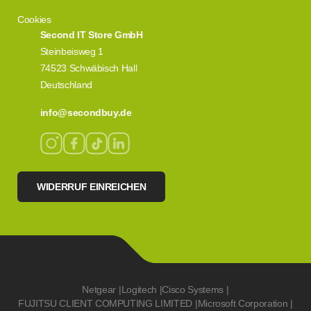
Cookies
Second IT Store GmbH
Steinbeisweg 1
74523 Schwäbisch Hall
Deutschland
info@secondbuy.de
WIDERRUF EINREICHEN
Netgear
|
Logitech
|
Cisco Systems
|
FUJITSU CLIENT COMPUTING LIMITED
|
Microsoft Corporation
|