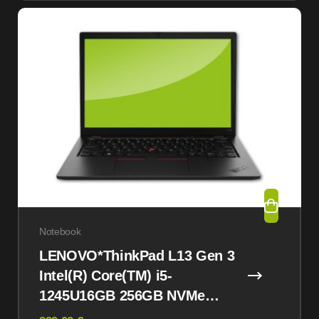
Notebook
LENOVO*ThinkPad L13 Gen 3
Intel(R) Core(TM) i5-
1245U16GB 256GB NVMe
Win11 Pro