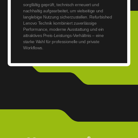
sorgfältig geprüft, technisch erneuert und
nachhaltig aufgearbeitet, um vielseitige und
langlebige Nutzung sicherzustellen. Refurbished
Lenovo Technik kombiniert zuverlässige
Performance, moderne Ausstattung und ein
attraktives Preis-Leistungs-Verhältnis – eine
starke Wahl für professionelle und private
Workflows.