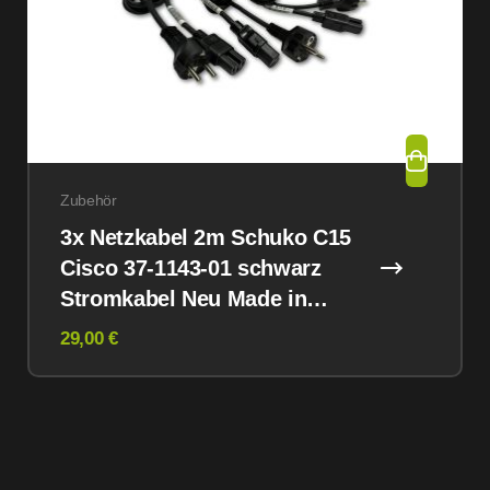
Zubehör
3x Netzkabel 2m Schuko C15
Cisco 37-1143-01 schwarz
Stromkabel Neu Made in
Austria
29,00 €