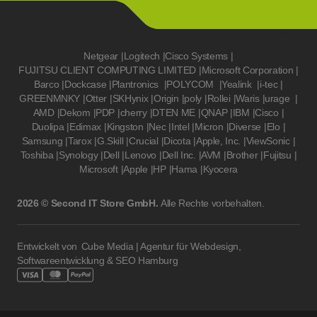
Netgear
|
Logitech
|
Cisco Systems
|
FUJITSU CLIENT COMPUTING LIMITED
|
Microsoft Corporation
|
Barco
|
Dockcase
|
Plantronics
|
POLYCOM
|
Yealink
|
i-tec
|
GREENMNKY
|
Otter
|
SKHynix
|
Origin
|
poly
|
Rollei
|
Waris
|
urage
|
AMD
|
Dekom
|
PDP
|
cherry
|
DTEN ME
|
QNAP
|
IBM
|
Cisco
|
Duolipa
|
Edimax
|
Kingston
|
Nec
|
Intel
|
Micron
|
Diverse
|
Elo
|
Samsung
|
Tarox
|
G.Skill
|
Crucial
|
Dicota
|
Apple, Inc.
|
ViewSonic
|
Toshiba
|
Synology
|
Dell
|
Lenovo
|
Dell Inc.
|
AVM
|
Brother
|
Fujitsu
|
Microsoft
|
Apple
|
HP
|
Hama
|
Kyocera
2026 © Second IT Store GmbH.
Alle Rechte vorbehalten.
Entwickelt von
Cube Media | Agentur für Webdesign,
Softwareentwicklung & SEO Hamburg