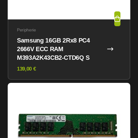
Peripherie
Samsung 16GB 2Rx8 PC4
2666V ECC RAM
M393A2K43CB2-CTD6Q S
139,00 €