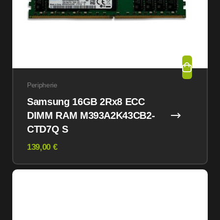
Peripherie
Samsung 16GB 2Rx8 ECC
DIMM RAM M393A2K43CB2-
CTD7Q S
139,00 €