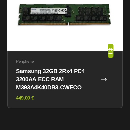
Peripherie
Samsung 32GB 2Rx4 PC4
3200AA ECC RAM
M393A4K40DB3-CWECO
449,00 €