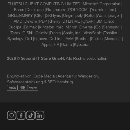
FUJITSU CLIENT COMPUTING LIMITED
|
Microsoft Corporation
|
Barco
|
Dockcase
|
Plantronics
|
POLYCOM
|
Yealink
|
i-tec
|
GREENMNKY
|
Otter
|
SKHynix
|
Origin
|
poly
|
Rollei
|
Waris
|
urage
|
AMD
|
Dekom
|
PDP
|
cherry
|
DTEN ME
|
QNAP
|
IBM
|
Cisco
|
Duolipa
|
Edimax
|
Kingston
|
Nec
|
Micron
|
Diverse
|
Elo
|
Samsung
|
Tarox
|
G.Skill
|
Crucial
|
Dicota
|
Apple, Inc.
|
ViewSonic
|
Toshiba
|
Synology
|
Dell
|
Lenovo
|
Dell Inc.
|
AVM
|
Brother
|
Fujitsu
|
Microsoft
|
Apple
|
HP
|
Hama
|
Kyocera
2026 © Second IT Store GmbH.
Alle Rechte vorbehalten.
Entwickelt von
Cube Media | Agentur für Webdesign,
Softwareentwicklung & SEO Hamburg