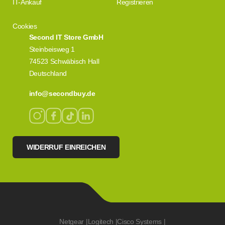
IT-Ankauf
Registrieren
Cookies
Second IT Store GmbH
Steinbeisweg 1
74523 Schwäbisch Hall
Deutschland
info@secondbuy.de
WIDERRUF EINREICHEN
Netgear
|
Logitech
|
Cisco Systems
|