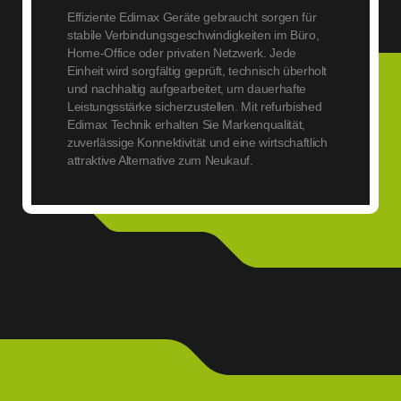
Effiziente Edimax Geräte gebraucht sorgen für
stabile Verbindungsgeschwindigkeiten im Büro,
Home-Office oder privaten Netzwerk. Jede
Einheit wird sorgfältig geprüft, technisch überholt
und nachhaltig aufgearbeitet, um dauerhafte
Leistungsstärke sicherzustellen. Mit refurbished
Edimax Technik erhalten Sie Markenqualität,
zuverlässige Konnektivität und eine wirtschaftlich
attraktive Alternative zum Neukauf.