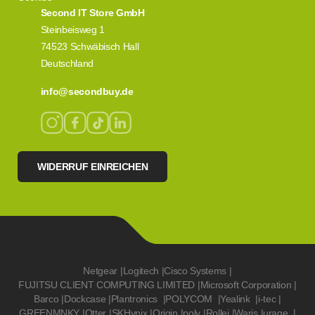
Second IT Store GmbH
Steinbeisweg 1
74523 Schwäbisch Hall
Deutschland
info@secondbuy.de
WIDERRUF EINREICHEN
Netgear
|
Logitech
|
Cisco Systems
|
FUJITSU CLIENT COMPUTING LIMITED
|
Microsoft Corporation
|
Barco
|
Dockcase
|
Plantronics
|
POLYCOM
|
Yealink
|
i-tec
|
GREENMNKY
|
Otter
|
SKHynix
|
Origin
|
poly
|
Rollei
|
Waris
|
urage
|