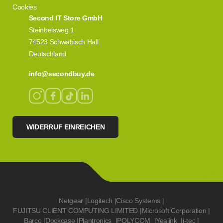
Cookies
Second IT Store GmbH
Steinbeisweg 1
74523 Schwäbisch Hall
Deutschland
info@secondbuy.de
WIDERRUF EINREICHEN
Netgear
|
Logitech
|
Cisco Systems
|
FUJITSU CLIENT COMPUTING LIMITED
|
Microsoft Corporation
|
Barco
|
Dockcase
|
Plantronics
|
POLYCOM
|
Yealink
|
i-tec
|