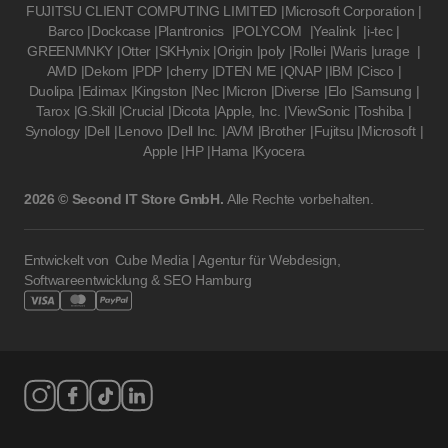
FUJITSU CLIENT COMPUTING LIMITED
|
Microsoft Corporation
|
Barco
|
Dockcase
|
Plantronics
|
POLYCOM
|
Yealink
|
i-tec
|
GREENMNKY
|
Otter
|
SKHynix
|
Origin
|
poly
|
Rollei
|
Waris
|
urage
|
AMD
|
Dekom
|
PDP
|
cherry
|
DTEN ME
|
QNAP
|
IBM
|
Cisco
|
Duolipa
|
Edimax
|
Kingston
|
Nec
|
Micron
|
Diverse
|
Elo
|
Samsung
|
Tarox
|
G.Skill
|
Crucial
|
Dicota
|
Apple, Inc.
|
ViewSonic
|
Toshiba
|
Synology
|
Dell
|
Lenovo
|
Dell Inc.
|
AVM
|
Brother
|
Fujitsu
|
Microsoft
|
Apple
|
HP
|
Hama
|
Kyocera
2026 © Second IT Store GmbH.
Alle Rechte vorbehalten.
Entwickelt von
Cube Media | Agentur für Webdesign,
Softwareentwicklung & SEO Hamburg