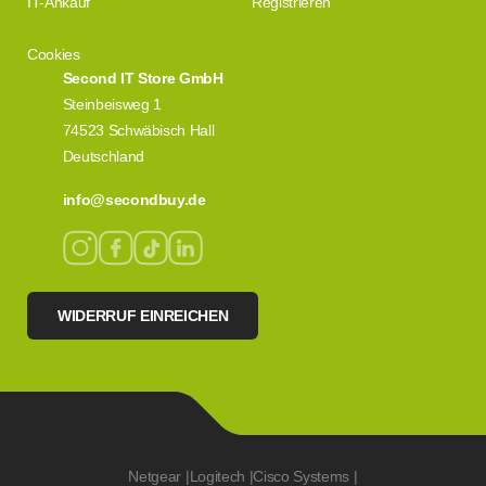
IT-Ankauf
Registrieren
Cookies
Second IT Store GmbH
Steinbeisweg 1
74523 Schwäbisch Hall
Deutschland
info@secondbuy.de
WIDERRUF EINREICHEN
Netgear
|
Logitech
|
Cisco Systems
|