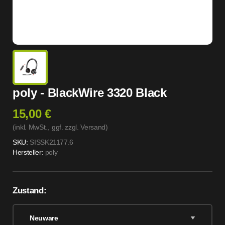
poly - BlackWire 3320 Black
15,00 €
(inkl. MwSt.,
ggf. zzgl. Versand
)
SKU:
SISSK21177.6
Hersteller:
poly
Zustand:
Neuware