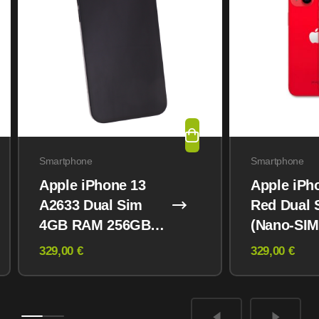
Smartphone
Smartphone
Apple iPhone 13
Apple iPh
A2633 Dual Sim
Red Dual 
4GB RAM 256GB
(Nano-SIM
Midnight
eSIM) 12
329,00 €
329,00 €