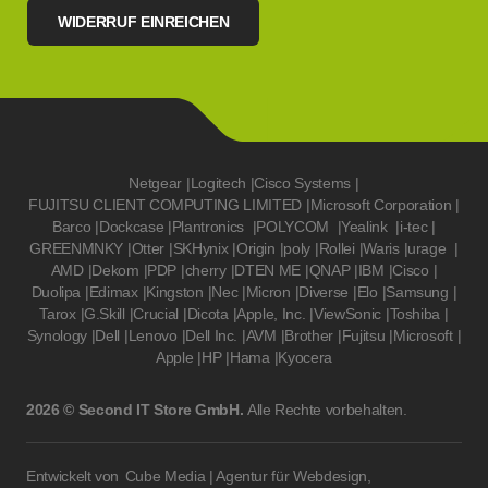
WIDERRUF EINREICHEN
Netgear
|
Logitech
|
Cisco Systems
|
FUJITSU CLIENT COMPUTING LIMITED
|
Microsoft Corporation
|
Barco
|
Dockcase
|
Plantronics
|
POLYCOM
|
Yealink
|
i-tec
|
GREENMNKY
|
Otter
|
SKHynix
|
Origin
|
poly
|
Rollei
|
Waris
|
urage
|
AMD
|
Dekom
|
PDP
|
cherry
|
DTEN ME
|
QNAP
|
IBM
|
Cisco
|
Duolipa
|
Edimax
|
Kingston
|
Nec
|
Micron
|
Diverse
|
Elo
|
Samsung
|
Tarox
|
G.Skill
|
Crucial
|
Dicota
|
Apple, Inc.
|
ViewSonic
|
Toshiba
|
Synology
|
Dell
|
Lenovo
|
Dell Inc.
|
AVM
|
Brother
|
Fujitsu
|
Microsoft
|
Apple
|
HP
|
Hama
|
Kyocera
2026 © Second IT Store GmbH.
Alle Rechte vorbehalten.
Entwickelt von
Cube Media | Agentur für Webdesign,