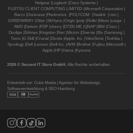
Netgear
|
Logitech
|
Cisco Systems
|
FUJITSU CLIENT COMPUTING LIMITED
|
Microsoft Corporation
|
Barco
|
Dockcase
|
Plantronics
|
POLYCOM
|
Yealink
|
i-tec
|
GREENMNKY
|
Otter
|
SKHynix
|
Origin
|
poly
|
Rollei
|
Waris
|
urage
|
AMD
|
Dekom
|
PDP
|
cherry
|
DTEN ME
|
QNAP
|
IBM
|
Cisco
|
Duolipa
|
Edimax
|
Kingston
|
Nec
|
Micron
|
Diverse
|
Elo
|
Samsung
|
Tarox
|
G.Skill
|
Crucial
|
Dicota
|
Apple, Inc.
|
ViewSonic
|
Toshiba
|
Synology
|
Dell
|
Lenovo
|
Dell Inc.
|
AVM
|
Brother
|
Fujitsu
|
Microsoft
|
Apple
|
HP
|
Hama
|
Kyocera
2026 © Second IT Store GmbH.
Alle Rechte vorbehalten.
Entwickelt von
Cube Media | Agentur für Webdesign,
Softwareentwicklung & SEO Hamburg