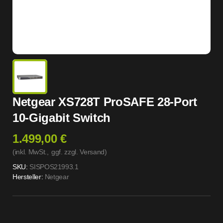
Netgear XS728T ProSAFE 28-Port
10-Gigabit Switch
1.499,00 €
(inkl. MwSt.,
ggf. zzgl. Versand
)
SKU:
SISPOS21993.1
Hersteller:
Netgear