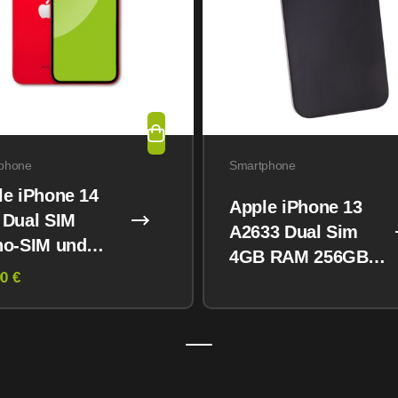
phone
Smartphone
le iPhone 14
Apple iPhone 13
 Dual SIM
A2633 Dual Sim
no-SIM und
4GB RAM 256GB
M) 128GB
0 €
Midnight