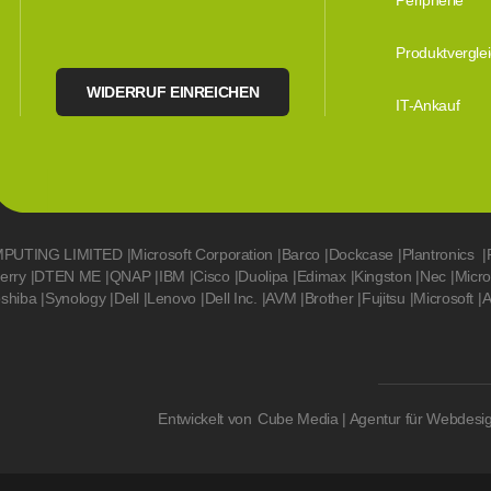
Peripherie
Produktvergle
WIDERRUF EINREICHEN
IT-Ankauf
MPUTING LIMITED
|
Microsoft Corporation
|
Barco
|
Dockcase
|
Plantronics
|
erry
|
DTEN ME
|
QNAP
|
IBM
|
Cisco
|
Duolipa
|
Edimax
|
Kingston
|
Nec
|
Micr
oshiba
|
Synology
|
Dell
|
Lenovo
|
Dell Inc.
|
AVM
|
Brother
|
Fujitsu
|
Microsoft
|
A
Entwickelt von
Cube Media | Agentur für Webdesi