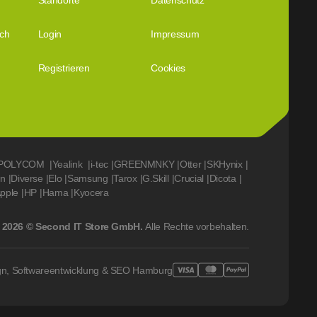
Standorte
Datenschutz
ich
Login
Impressum
Registrieren
Cookies
POLYCOM
|
Yealink
|
i-tec
|
GREENMNKY
|
Otter
|
SKHynix
|
on
|
Diverse
|
Elo
|
Samsung
|
Tarox
|
G.Skill
|
Crucial
|
Dicota
|
pple
|
HP
|
Hama
|
Kyocera
2026 © Second IT Store GmbH.
Alle Rechte vorbehalten.
gn, Softwareentwicklung & SEO Hamburg