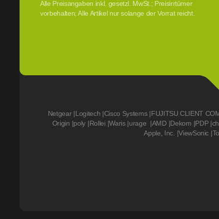
Alle Preisangaben inkl. gesetzl. MwSt.; Preisirrtümer
vorbehalten; Alle Artikel nur solange der Vorrat reicht.
Netgear
|
Logitech
|
Cisco Systems
|
FUJITSU CLIENT CO
Origin
|
poly
|
Rollei
|
Waris
|
urage
|
AMD
|
Dekom
|
PDP
|
ch
Apple, Inc.
|
ViewSonic
|
T