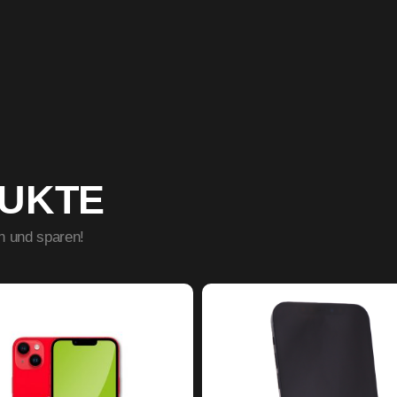
DUKTE
n und sparen!