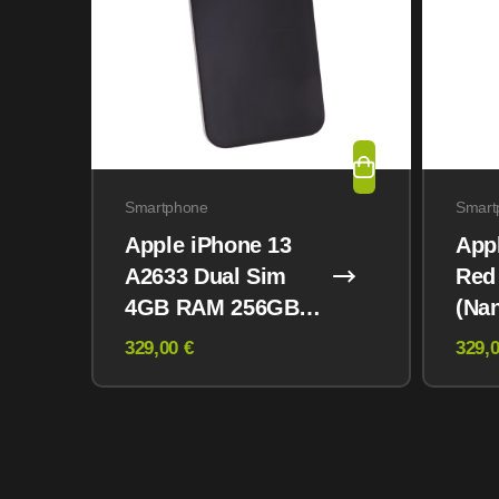
Smartphone
Smart
Apple iPhone 13
App
A2633 Dual Sim
Red
4GB RAM 256GB
(Na
Midnight
eSI
329,00 €
329,0