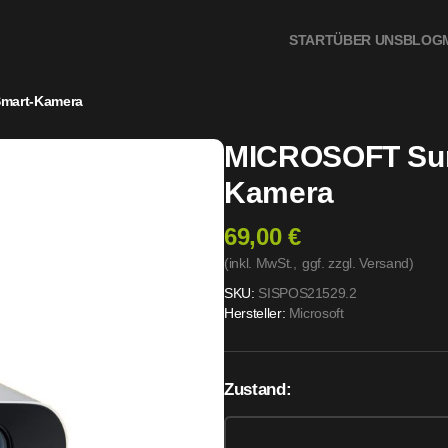
START
ÜBER UNS
BLOG
mart-Kamera
MICROSOFT Sur
Kamera
69,00 €
(inkl. MwSt.,
ggf. zzgl. Versand
)
SKU:
SISPOS21529.2
Hersteller:
Microsoft
Zustand: