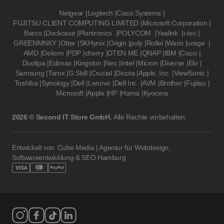
Netgear
|
Logitech
|
Cisco Systems
|
FUJITSU CLIENT COMPUTING LIMITED
|
Microsoft Corporation
|
Barco
|
Dockcase
|
Plantronics
|
POLYCOM
|
Yealink
|
i-tec
|
GREENMNKY
|
Otter
|
SKHynix
|
Origin
|
poly
|
Rollei
|
Waris
|
urage
|
AMD
|
Dekom
|
PDP
|
cherry
|
DTEN ME
|
QNAP
|
IBM
|
Cisco
|
Duolipa
|
Edimax
|
Kingston
|
Nec
|
Intel
|
Micron
|
Diverse
|
Elo
|
Samsung
|
Tarox
|
G.Skill
|
Crucial
|
Dicota
|
Apple, Inc.
|
ViewSonic
|
Toshiba
|
Synology
|
Dell
|
Lenovo
|
Dell Inc.
|
AVM
|
Brother
|
Fujitsu
|
Microsoft
|
Apple
|
HP
|
Hama
|
Kyocera
2026 © Second IT Store GmbH.
Alle Rechte vorbehalten.
Entwickelt von
Cube Media | Agentur für Webdesign,
Softwareentwicklung & SEO Hamburg