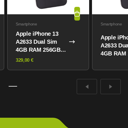
Smartphone
Smartphone
Apple iPhone 13
Apple iPh
A2633 Dual Sim
A2633 Dua
4GB RAM 256GB
4GB RAM
Midnight
329,00 €
Midnight