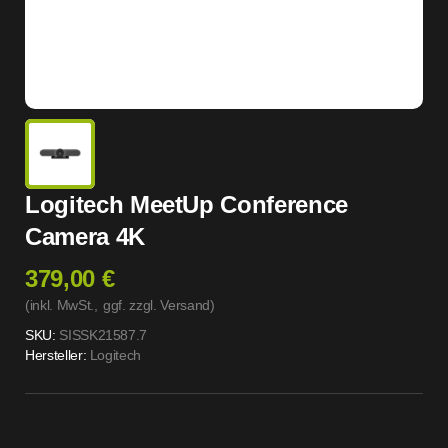
Logitech MeetUp Conference
Camera 4K
379,00 €
(inkl. MwSt.,
ggf. zzgl. Versand
)
SKU:
SISSK21587.7
Hersteller:
Logitech