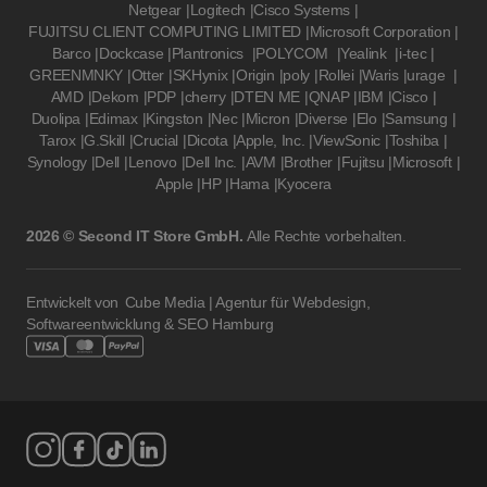
Netgear
|
Logitech
|
Cisco Systems
|
FUJITSU CLIENT COMPUTING LIMITED
|
Microsoft Corporation
|
Barco
|
Dockcase
|
Plantronics
|
POLYCOM
|
Yealink
|
i-tec
|
GREENMNKY
|
Otter
|
SKHynix
|
Origin
|
poly
|
Rollei
|
Waris
|
urage
|
AMD
|
Dekom
|
PDP
|
cherry
|
DTEN ME
|
QNAP
|
IBM
|
Cisco
|
Duolipa
|
Edimax
|
Kingston
|
Nec
|
Micron
|
Diverse
|
Elo
|
Samsung
|
Tarox
|
G.Skill
|
Crucial
|
Dicota
|
Apple, Inc.
|
ViewSonic
|
Toshiba
|
Synology
|
Dell
|
Lenovo
|
Dell Inc.
|
AVM
|
Brother
|
Fujitsu
|
Microsoft
|
Apple
|
HP
|
Hama
|
Kyocera
2026 © Second IT Store GmbH.
Alle Rechte vorbehalten.
Entwickelt von
Cube Media | Agentur für Webdesign,
Softwareentwicklung & SEO Hamburg