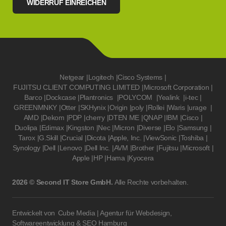
WIDERRUF EINREICHEN
Netgear
|
Logitech
|
Cisco Systems
|
FUJITSU CLIENT COMPUTING LIMITED
|
Microsoft Corporation
|
Barco
|
Dockcase
|
Plantronics
|
POLYCOM
|
Yealink
|
i-tec
|
GREENMNKY
|
Otter
|
SKHynix
|
Origin
|
poly
|
Rollei
|
Waris
|
urage
|
AMD
|
Dekom
|
PDP
|
cherry
|
DTEN ME
|
QNAP
|
IBM
|
Cisco
|
Duolipa
|
Edimax
|
Kingston
|
Nec
|
Micron
|
Diverse
|
Elo
|
Samsung
|
Tarox
|
G.Skill
|
Crucial
|
Dicota
|
Apple, Inc.
|
ViewSonic
|
Toshiba
|
Synology
|
Dell
|
Lenovo
|
Dell Inc.
|
AVM
|
Brother
|
Fujitsu
|
Microsoft
|
Apple
|
HP
|
Hama
|
Kyocera
2026 © Second IT Store GmbH.
Alle Rechte vorbehalten.
Entwickelt von
Cube Media | Agentur für Webdesign,
Softwareentwicklung & SEO Hamburg