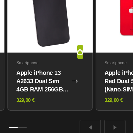
Smartphone
Smartphone
Apple iPhone 13
Apple iPh
A2633 Dual Sim
Red Dual 
4GB RAM 256GB
(Nano-SIM
Midnight
eSIM) 12
329,00 €
329,00 €