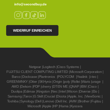
info@secondbuy.de
WIDERRUF EINREICHEN
Netgear
|
Logitech
|
Cisco Systems
|
FUJITSU CLIENT COMPUTING LIMITED
|
Microsoft Corporation
|
Barco
|
Dockcase
|
Plantronics
|
POLYCOM
|
Yealink
|
i-tec
|
GREENMNKY
|
Otter
|
SKHynix
|
Origin
|
poly
|
Rollei
|
Waris
|
urage
|
AMD
|
Dekom
|
PDP
|
cherry
|
DTEN ME
|
QNAP
|
IBM
|
Cisco
|
Duolipa
|
Edimax
|
Kingston
|
Nec
|
Intel
|
Micron
|
Diverse
|
Elo
|
Samsung
|
Tarox
|
G.Skill
|
Crucial
|
Dicota
|
Apple, Inc.
|
ViewSonic
|
Toshiba
|
Synology
|
Dell
|
Lenovo
|
Dell Inc.
|
AVM
|
Brother
|
Fujitsu
|
Microsoft
|
Apple
|
HP
|
Hama
|
Kyocera