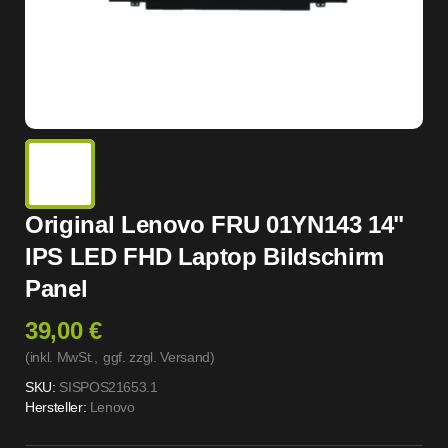
Original Lenovo FRU 01YN143 14"
IPS LED FHD Laptop Bildschirm
Panel
39,00 €
(inkl. MwSt.,
ggf. zzgl. Versand
)
SKU:
SISPOS21653.1
Hersteller:
Lenovo