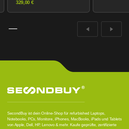
Midnight
329,00 €
Midnight
SecondBuy ist dein Online-Shop für refurbished Laptops,
Notebooks, PCs, Monitore, iPhones, MacBooks, iPads und Tablets
von Apple, Dell, HP, Lenovo & mehr. Kaufe geprüfte, zertifizierte