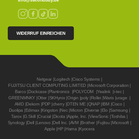
info@secondbuy.de
WIDERRUF EINREICHEN
Netgear
|
Logitech
|
Cisco Systems
|
FUJITSU CLIENT COMPUTING LIMITED
|
Microsoft Corporation
|
Barco
|
Dockcase
|
Plantronics
|
POLYCOM
|
Yealink
|
i-tec
|
GREENMNKY
|
Otter
|
SKHynix
|
Origin
|
poly
|
Rollei
|
Waris
|
urage
|
AMD
|
Dekom
|
PDP
|
cherry
|
DTEN ME
|
QNAP
|
IBM
|
Cisco
|
Duolipa
|
Edimax
|
Kingston
|
Nec
|
Micron
|
Diverse
|
Elo
|
Samsung
|
Tarox
|
G.Skill
|
Crucial
|
Dicota
|
Apple, Inc.
|
ViewSonic
|
Toshiba
|
Synology
|
Dell
|
Lenovo
|
Dell Inc.
|
AVM
|
Brother
|
Fujitsu
|
Microsoft
|
Apple
|
HP
|
Hama
|
Kyocera