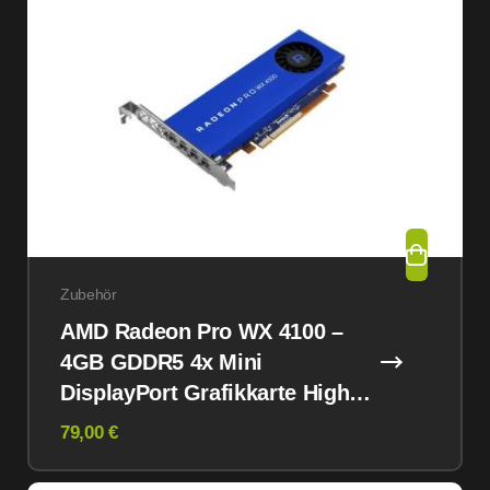
Zubehör
AMD Radeon Pro WX 4100 –
4GB GDDR5 4x Mini
DisplayPort Grafikkarte High
Profile
79,00 €