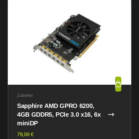
Zubehör
Sapphire AMD GPRO 6200,
4GB GDDR5, PCIe 3.0 x16, 6x
miniDP
79,00 €