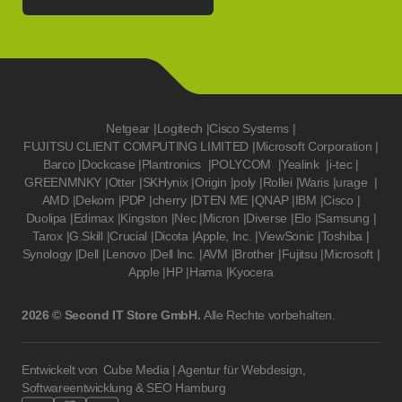
Netgear
|
Logitech
|
Cisco Systems
|
FUJITSU CLIENT COMPUTING LIMITED
|
Microsoft Corporation
|
Barco
|
Dockcase
|
Plantronics
|
POLYCOM
|
Yealink
|
i-tec
|
GREENMNKY
|
Otter
|
SKHynix
|
Origin
|
poly
|
Rollei
|
Waris
|
urage
|
AMD
|
Dekom
|
PDP
|
cherry
|
DTEN ME
|
QNAP
|
IBM
|
Cisco
|
Duolipa
|
Edimax
|
Kingston
|
Nec
|
Micron
|
Diverse
|
Elo
|
Samsung
|
Tarox
|
G.Skill
|
Crucial
|
Dicota
|
Apple, Inc.
|
ViewSonic
|
Toshiba
|
Synology
|
Dell
|
Lenovo
|
Dell Inc.
|
AVM
|
Brother
|
Fujitsu
|
Microsoft
|
Apple
|
HP
|
Hama
|
Kyocera
2026 © Second IT Store GmbH.
Alle Rechte vorbehalten.
Entwickelt von
Cube Media | Agentur für Webdesign,
Softwareentwicklung & SEO Hamburg