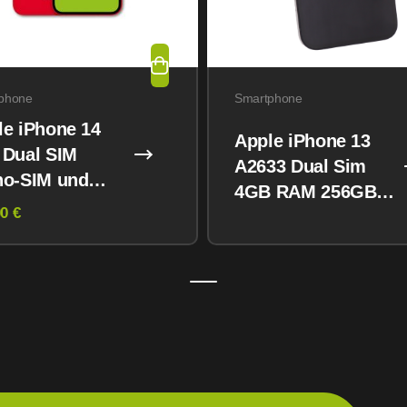
phone
Smartphone
le iPhone 14
Apple iPhone 13
 Dual SIM
A2633 Dual Sim
no-SIM und
4GB RAM 256GB
M) 128GB
0 €
Midnight