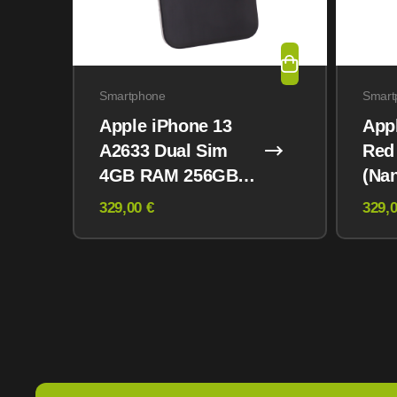
Smartphone
Smart
Apple iPhone 13
App
A2633 Dual Sim
Red
4GB RAM 256GB
(Na
Midnight
eSI
329,00 €
329,0