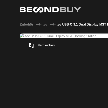
i-tec USB-C 3.1 Dual Display MST Docking Station
Zubehör
i-tec
i-tec USB-C 3.1 Dual Display MST
Vergleichen