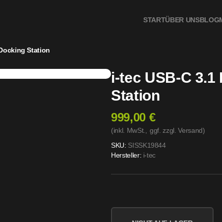
START
ÜBER UNS
BLOG
 Docking Station
i-tec USB-C 3.1
Station
999,00 €
(inkl. MwSt.,
ggf. zzgl. Versand
)
SKU:
SISSK19844
Hersteller:
i-tec