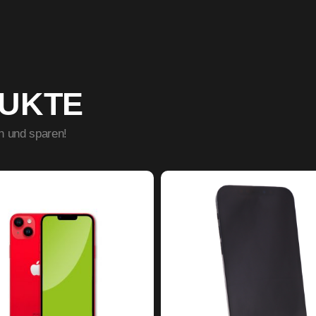
DUKTE
n und sparen!