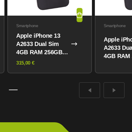
Smartphone
Smartphone
Apple iPhone 13
Apple iPh
A2633 Dual Sim
A2633 Dua
4GB RAM 256GB
4GB RAM
Midnight
315,00 €
Midnight