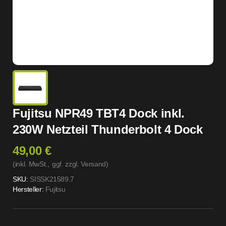
Fujitsu NPR49 TBT4 Dock inkl.
230W Netzteil Thunderbolt 4 Dock
49,00 €
(inkl. MwSt.,
ggf. zzgl. Versand
)
SKU:
SISSK21589.7
Hersteller:
Fujitsu