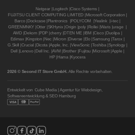
Netgear
|
Logitech
|
Cisco Systems
|
FUJITSU CLIENT COMPUTING LIMITED
|
Microsoft Corporation
|
Barco
|
Dockcase
|
Plantronics
|
POLYCOM
|
Yealink
|
i-tec
|
GREENMNKY
|
Otter
|
SKHynix
|
Origin
|
poly
|
Rollei
|
Waris
|
urage
|
AMD
|
Dekom
|
PDP
|
cherry
|
DTEN ME
|
IBM
|
Cisco
|
Duolipa
|
Edimax
|
Kingston
|
Nec
|
Micron
|
Diverse
|
Elo
|
Samsung
|
Tarox
|
G.Skill
|
Crucial
|
Dicota
|
Apple, Inc.
|
ViewSonic
|
Toshiba
|
Synology
|
Dell
|
Lenovo
|
Dell Inc.
|
AVM
|
Brother
|
Fujitsu
|
Microsoft
|
Apple
|
HP
|
Hama
|
Kyocera
2026 © Second IT Store GmbH.
Alle Rechte vorbehalten.
Entwickelt von
Cube Media | Agentur für Webdesign,
Softwareentwicklung & SEO Hamburg