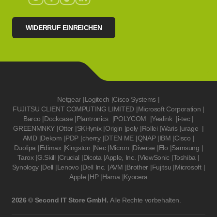
WIDERRUF EINREICHEN
Netgear
|
Logitech
|
Cisco Systems
|
FUJITSU CLIENT COMPUTING LIMITED
|
Microsoft Corporation
|
Barco
|
Dockcase
|
Plantronics
|
POLYCOM
|
Yealink
|
i-tec
|
GREENMNKY
|
Otter
|
SKHynix
|
Origin
|
poly
|
Rollei
|
Waris
|
urage
|
AMD
|
Dekom
|
PDP
|
cherry
|
DTEN ME
|
QNAP
|
IBM
|
Cisco
|
Duolipa
|
Edimax
|
Kingston
|
Nec
|
Micron
|
Diverse
|
Elo
|
Samsung
|
Tarox
|
G.Skill
|
Crucial
|
Dicota
|
Apple, Inc.
|
ViewSonic
|
Toshiba
|
Synology
|
Dell
|
Lenovo
|
Dell Inc.
|
AVM
|
Brother
|
Fujitsu
|
Microsoft
|
Apple
|
HP
|
Hama
|
Kyocera
2026 © Second IT Store GmbH.
Alle Rechte vorbehalten.