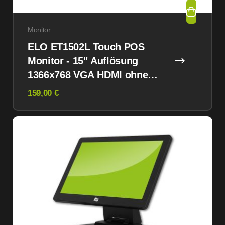
Monitor
ELO ET1502L Touch POS
Monitor - 15" Auflösung
1366x768 VGA HDMI ohne
Standfuß
159,00 €