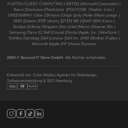
FUJITSU CLIENT COMPUTING LIMITED
|
Microsoft Corporation
|
Barco
|
Dockcase
|
Plantronics
|
POLYCOM
|
Yealink
|
i-tec
|
GREENMNKY
|
Otter
|
SKHynix
|
Origin
|
poly
|
Rollei
|
Waris
|
urage
|
AMD
|
Dekom
|
PDP
|
cherry
|
DTEN ME
|
QNAP
|
IBM
|
Cisco
|
Duolipa
|
Edimax
|
Kingston
|
Nec
|
Intel
|
Micron
|
Diverse
|
Elo
|
Samsung
|
Tarox
|
G.Skill
|
Crucial
|
Dicota
|
Apple, Inc.
|
ViewSonic
|
Toshiba
|
Synology
|
Dell
|
Lenovo
|
Dell Inc.
|
AVM
|
Brother
|
Fujitsu
|
Microsoft
|
Apple
|
HP
|
Hama
|
Kyocera
2026 © Second IT Store GmbH.
Alle Rechte vorbehalten.
Entwickelt von
Cube Media | Agentur für Webdesign,
Softwareentwicklung & SEO Hamburg