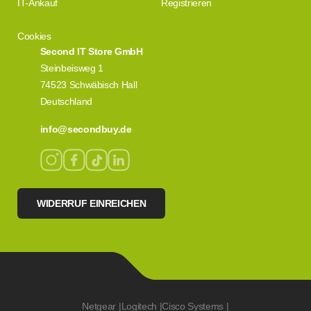
IT-Ankauf
Registrieren
Cookies
Second IT Store GmbH
Steinbeisweg 1
74523 Schwäbisch Hall
Deutschland
info@secondbuy.de
WIDERRUF EINREICHEN
Netgear
|
Logitech
|
Cisco Systems
|