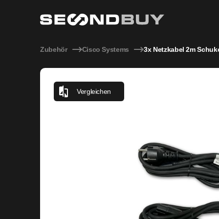
3x Netzkabel 2m Schuko C15 Cisco 72-0771-01 schwarz Str
Zubehör
Cisco Systems
3x Netzkabel 2m Schuk
Vergleichen