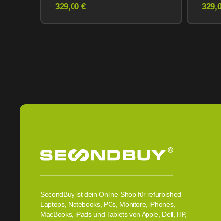
Midnight
eSI
329,00 €
329,0
SecondBuy ist dein Online-Shop für refurbished
Laptops, Notebooks, PCs, Monitore, iPhones,
MacBooks, iPads und Tablets von Apple, Dell, HP,