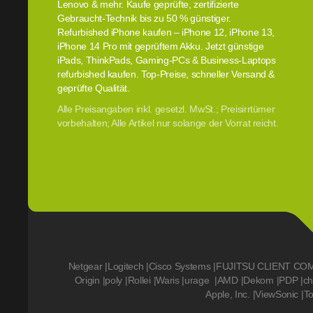
Lenovo & mehr. Kaufe geprüfte, zertifizierte
Gebraucht-Technik bis zu 50 % günstiger.
Refurbished iPhone kaufen – iPhone 12, iPhone 13,
iPhone 14 Pro mit geprüftem Akku. Jetzt günstige
iPads, ThinkPads, Gaming-PCs & Business-Laptops
refurbished kaufen. Top-Preise, schneller Versand &
geprüfte Qualität.
Alle Preisangaben inkl. gesetzl. MwSt.; Preisirrtümer
vorbehalten; Alle Artikel nur solange der Vorrat reicht.
Netgear
|
Logitech
|
Cisco Systems
|
FUJITSU CLIENT CO
Origin
|
poly
|
Rollei
|
Waris
|
urage
|
AMD
|
Dekom
|
PDP
|
ch
Apple, Inc.
|
ViewSonic
|
T