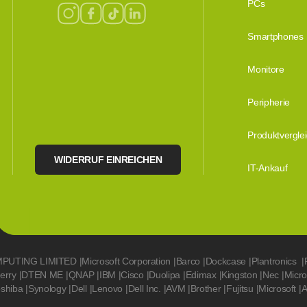
PCs
Smartphones
Monitore
Peripherie
Produktvergle
WIDERRUF EINREICHEN
IT-Ankauf
MPUTING LIMITED
|
Microsoft Corporation
|
Barco
|
Dockcase
|
Plantronics
|
erry
|
DTEN ME
|
QNAP
|
IBM
|
Cisco
|
Duolipa
|
Edimax
|
Kingston
|
Nec
|
Micr
oshiba
|
Synology
|
Dell
|
Lenovo
|
Dell Inc.
|
AVM
|
Brother
|
Fujitsu
|
Microsoft
|
A