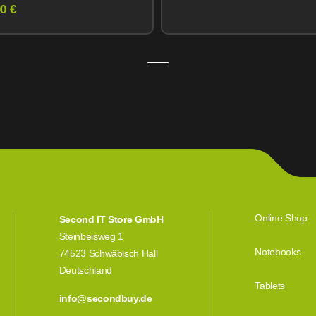
M) 128GB
0 €
Midnight
Online Shop
Second IT Store GmbH
Steinbeisweg 1
Notebooks
74523 Schwäbisch Hall
Deutschland
Tablets
info@secondbuy.de