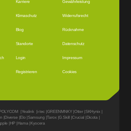
Karriere
Gewährleistung
Klimaschutz
Widerrufsrecht
Blog
Rücknahme
Standorte
Datenschutz
ich
Login
Impressum
Registrieren
Cookies
POLYCOM
|
Yealink
|
i-tec
|
GREENMNKY
|
Otter
|
SKHynix
|
on
|
Diverse
|
Elo
|
Samsung
|
Tarox
|
G.Skill
|
Crucial
|
Dicota
|
pple
|
HP
|
Hama
|
Kyocera