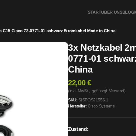
omkabel Made in China
START
ÜBER UNS
BLOG
o C15 Cisco 72-0771-01 schwarz Stromkabel Made in China
3x Netzkabel 2
0771-01 schwar
China
22,00 €
(inkl. MwSt.,
ggf. zzgl. Versand
)
SKU:
SISPOS21556.1
Hersteller:
Cisco Systems
Zustand: