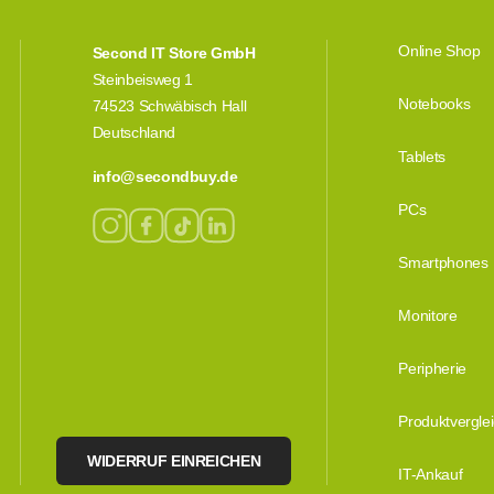
Online Shop
Second IT Store GmbH
Steinbeisweg 1
Notebooks
74523 Schwäbisch Hall
Deutschland
Tablets
info@secondbuy.de
PCs
Smartphones
Monitore
Peripherie
Produktvergle
WIDERRUF EINREICHEN
IT-Ankauf