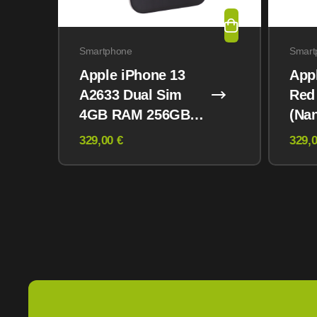
Smartphone
Smart
Apple iPhone 13
App
A2633 Dual Sim
Red
4GB RAM 256GB
(Na
Midnight
eSI
329,00 €
329,0