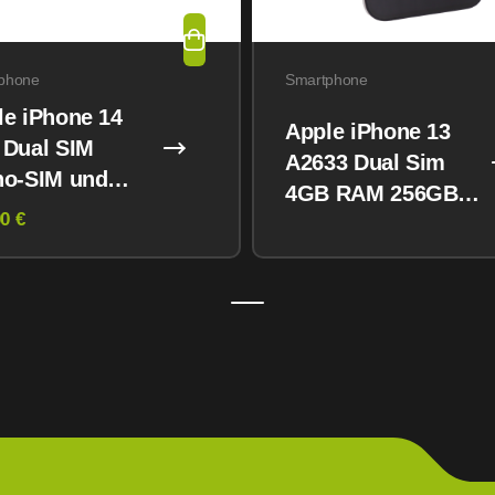
phone
Smartphone
le iPhone 14
Apple iPhone 13
 Dual SIM
A2633 Dual Sim
no-SIM und
4GB RAM 256GB
M) 128GB
0 €
Midnight