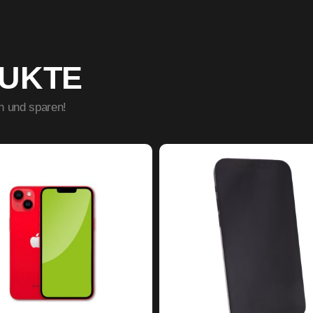
DUKTE
n und sparen!