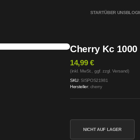
START
ÜBER UNS
BLOG
Cherry Kc 1000
14,99 €
(inkl. MwSt.,
ggf. zzgl. Versand
)
SKU:
SISPOS21981
Hersteller:
cherry
NICHT AUF LAGER