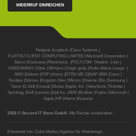
WIDERRUF EINREICHEN
Netgear
|
Logitech
|
Cisco Systems
|
FUJITSU CLIENT COMPUTING LIMITED
|
Microsoft Corporation
|
Barco
|
Dockcase
|
Plantronics
|
POLYCOM
|
Yealink
|
i-tec
|
GREENMNKY
|
Otter
|
SKHynix
|
Origin
|
poly
|
Rollei
|
Waris
|
urage
|
AMD
|
Dekom
|
PDP
|
cherry
|
DTEN ME
|
QNAP
|
IBM
|
Cisco
|
Duolipa
|
Edimax
|
Kingston
|
Nec
|
Micron
|
Diverse
|
Elo
|
Samsung
|
Tarox
|
G.Skill
|
Crucial
|
Dicota
|
Apple, Inc.
|
ViewSonic
|
Toshiba
|
Synology
|
Dell
|
Lenovo
|
Dell Inc.
|
AVM
|
Brother
|
Fujitsu
|
Microsoft
|
Apple
|
HP
|
Hama
|
Kyocera
2026 © Second IT Store GmbH.
Alle Rechte vorbehalten.
Entwickelt von
Cube Media | Agentur für Webdesign,