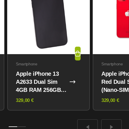
Smartphone
Smartphone
Apple iPhone 13
Apple iPh
A2633 Dual Sim
Red Dual 
4GB RAM 256GB
(Nano-SIM
Midnight
eSIM) 12
329,00 €
329,00 €