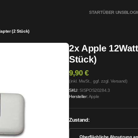
START
ÜBER UNS
BLOG
apter (2 Stück)
2x Apple 12Wat
Stück)
9,90 €
(inkl. MwSt.,
ggf. zzgl. Versand
)
SKU:
SISPOS20284.3
Hersteller:
Apple
Zustand:
Oberflächliche Abnutzung a