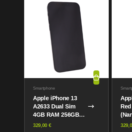
Smartphone
Smart
Apple iPhone 13
App
A2633 Dual Sim
Red
4GB RAM 256GB
(Na
Midnight
eSI
329,00 €
329,0