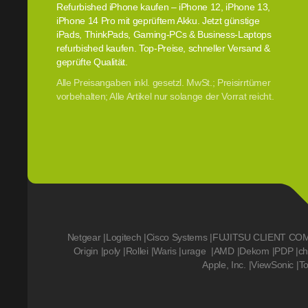
Refurbished iPhone kaufen – iPhone 12, iPhone 13,
iPhone 14 Pro mit geprüftem Akku. Jetzt günstige
iPads, ThinkPads, Gaming-PCs & Business-Laptops
refurbished kaufen. Top-Preise, schneller Versand &
geprüfte Qualität.
Alle Preisangaben inkl. gesetzl. MwSt.; Preisirrtümer
vorbehalten; Alle Artikel nur solange der Vorrat reicht.
Netgear
|
Logitech
|
Cisco Systems
|
FUJITSU CLIENT CO
Origin
|
poly
|
Rollei
|
Waris
|
urage
|
AMD
|
Dekom
|
PDP
|
ch
Apple, Inc.
|
ViewSonic
|
T