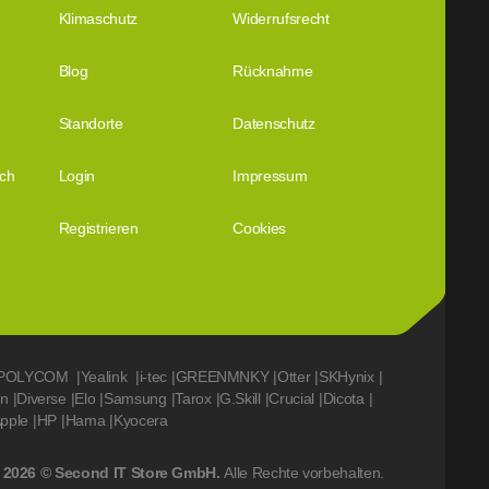
Klimaschutz
Widerrufsrecht
Blog
Rücknahme
Standorte
Datenschutz
ich
Login
Impressum
Registrieren
Cookies
POLYCOM
|
Yealink
|
i-tec
|
GREENMNKY
|
Otter
|
SKHynix
|
on
|
Diverse
|
Elo
|
Samsung
|
Tarox
|
G.Skill
|
Crucial
|
Dicota
|
pple
|
HP
|
Hama
|
Kyocera
2026 © Second IT Store GmbH.
Alle Rechte vorbehalten.