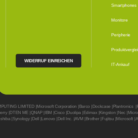
Smartphones
Monitore
Peripherie
Produktvergle
WIDERRUF EINREICHEN
IT-Ankauf
MPUTING LIMITED
|
Microsoft Corporation
|
Barco
|
Dockcase
|
Plantronics
|
erry
|
DTEN ME
|
QNAP
|
IBM
|
Cisco
|
Duolipa
|
Edimax
|
Kingston
|
Nec
|
Micr
oshiba
|
Synology
|
Dell
|
Lenovo
|
Dell Inc.
|
AVM
|
Brother
|
Fujitsu
|
Microsoft
|
A