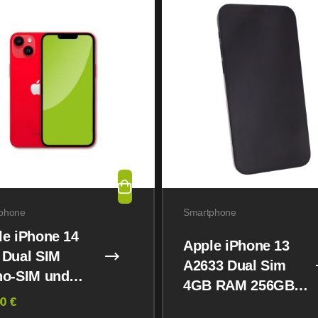
phone
Smartphone
le iPhone 14
Apple iPhone 13
 Dual SIM
A2633 Dual Sim
no-SIM und
4GB RAM 256GB
M) 128GB
0 €
Midnight