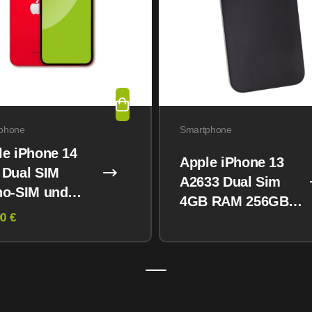
phone
Smartphone
le iPhone 14
Apple iPhone 13
 Dual SIM
A2633 Dual Sim
no-SIM und
4GB RAM 256GB
M) 128GB
0 €
Midnight