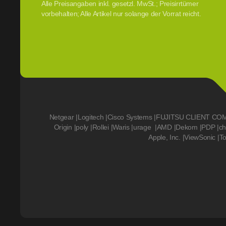
Alle Preisangaben inkl. gesetzl. MwSt.; Preisirrtümer
vorbehalten; Alle Artikel nur solange der Vorrat reicht.
Netgear
|
Logitech
|
Cisco Systems
|
FUJITSU CLIENT CO
Origin
|
poly
|
Rollei
|
Waris
|
urage
|
AMD
|
Dekom
|
PDP
|
ch
Apple, Inc.
|
ViewSonic
|
T