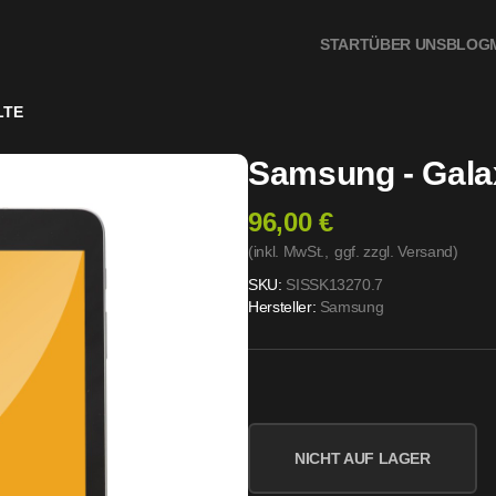
START
ÜBER UNS
BLOG
LTE
Samsung - Gala
96,00 €
(inkl. MwSt.,
ggf. zzgl. Versand
)
SKU:
SISSK13270.7
Hersteller:
Samsung
NICHT AUF LAGER