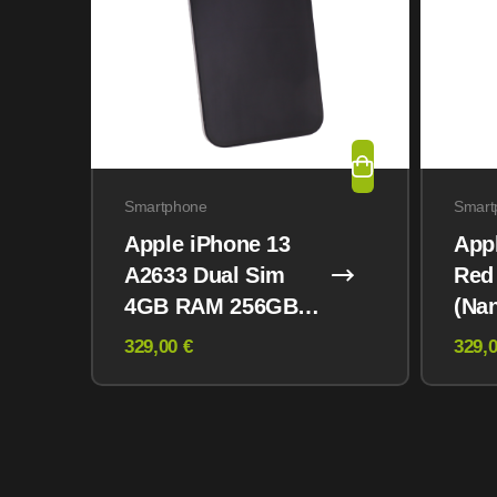
Smartphone
Smart
Apple iPhone 13
App
A2633 Dual Sim
Red
4GB RAM 256GB
(Na
Midnight
eSI
329,00 €
329,0