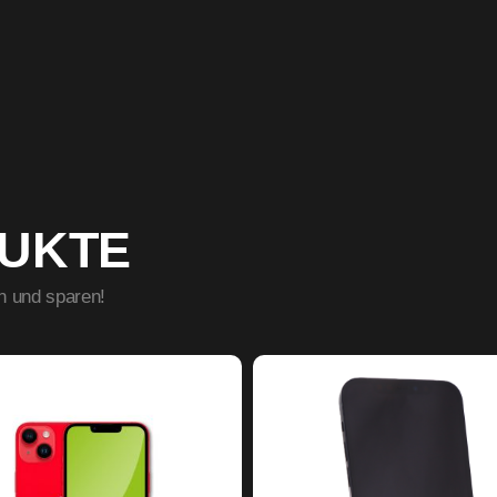
DUKTE
n und sparen!