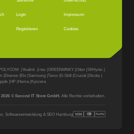
Standorte
Datenschutz
ich
Login
Impressum
Registrieren
Cookies
POLYCOM
|
Yealink
|
i-tec
|
GREENMNKY
|
Otter
|
SKHynix
|
on
|
Diverse
|
Elo
|
Samsung
|
Tarox
|
G.Skill
|
Crucial
|
Dicota
|
pple
|
HP
|
Hama
|
Kyocera
2026 © Second IT Store GmbH.
Alle Rechte vorbehalten.
gn, Softwareentwicklung & SEO Hamburg