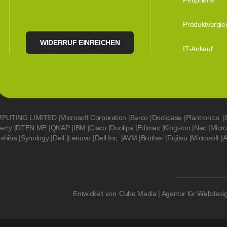
Peripherie
Produktvergle
WIDERRUF EINREICHEN
IT-Ankauf
MPUTING LIMITED
|
Microsoft Corporation
|
Barco
|
Dockcase
|
Plantronics
|
erry
|
DTEN ME
|
QNAP
|
IBM
|
Cisco
|
Duolipa
|
Edimax
|
Kingston
|
Nec
|
Micr
oshiba
|
Synology
|
Dell
|
Lenovo
|
Dell Inc.
|
AVM
|
Brother
|
Fujitsu
|
Microsoft
|
A
Entwickelt von
Cube Media | Agentur für Webdesi