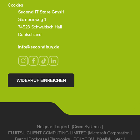
Cookies
Second IT Store GmbH
Steinbeisweg 1
74523 Schwäbisch Hall
Deutschland
info@secondbuy.de
WIDERRUF EINREICHEN
Netgear
|
Logitech
|
Cisco Systems
|
FUJITSU CLIENT COMPUTING LIMITED
|
Microsoft Corporation
|
Barco
|
Dockcase
|
Plantronics
|
POLYCOM
|
Yealink
|
i-tec
|