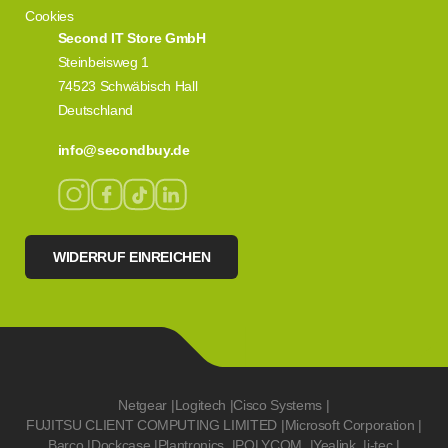
Cookies
Second IT Store GmbH
Steinbeisweg 1
74523 Schwäbisch Hall
Deutschland
info@secondbuy.de
WIDERRUF EINREICHEN
Netgear
|
Logitech
|
Cisco Systems
|
FUJITSU CLIENT COMPUTING LIMITED
|
Microsoft Corporation
|
Barco
|
Dockcase
|
Plantronics
|
POLYCOM
|
Yealink
|
i-tec
|