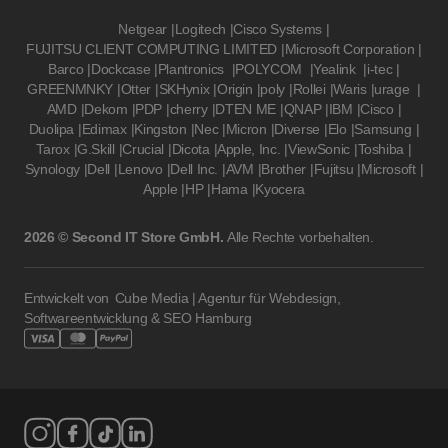
Netgear
|
Logitech
|
Cisco Systems
|
FUJITSU CLIENT COMPUTING LIMITED
|
Microsoft Corporation
|
Barco
|
Dockcase
|
Plantronics
|
POLYCOM
|
Yealink
|
i-tec
|
GREENMNKY
|
Otter
|
SKHynix
|
Origin
|
poly
|
Rollei
|
Waris
|
urage
|
AMD
|
Dekom
|
PDP
|
cherry
|
DTEN ME
|
QNAP
|
IBM
|
Cisco
|
Duolipa
|
Edimax
|
Kingston
|
Nec
|
Micron
|
Diverse
|
Elo
|
Samsung
|
Tarox
|
G.Skill
|
Crucial
|
Dicota
|
Apple, Inc.
|
ViewSonic
|
Toshiba
|
Synology
|
Dell
|
Lenovo
|
Dell Inc.
|
AVM
|
Brother
|
Fujitsu
|
Microsoft
|
Apple
|
HP
|
Hama
|
Kyocera
2026 © Second IT Store GmbH.
Alle Rechte vorbehalten.
Entwickelt von
Cube Media | Agentur für Webdesign,
Softwareentwicklung & SEO Hamburg