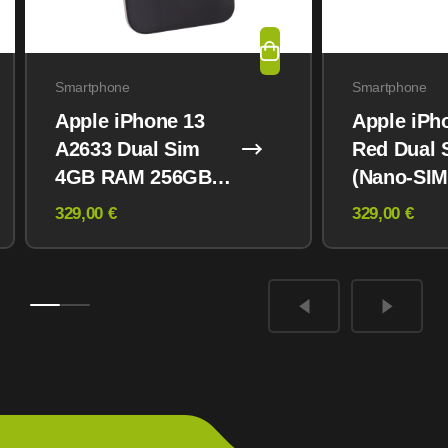
Smartphone
Smartphone
Apple iPhone 13
Apple iPh
A2633 Dual Sim
Red Dual 
4GB RAM 256GB
(Nano-SIM
Midnight
eSIM) 12
329,00 €
329,00 €