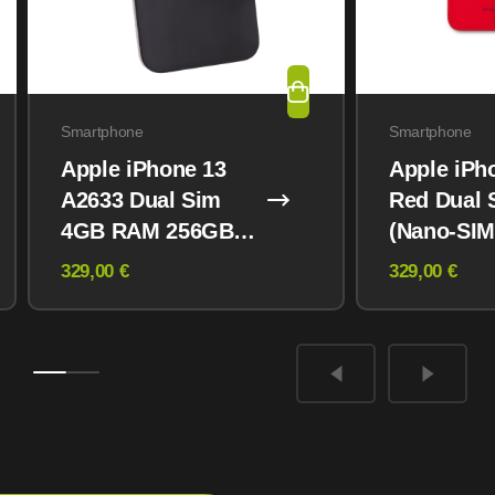
Smartphone
Smartphone
Apple iPhone 13
Apple iPh
A2633 Dual Sim
Red Dual 
4GB RAM 256GB
(Nano-SIM
Midnight
eSIM) 12
329,00 €
329,00 €