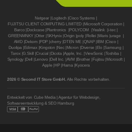
Netgear
|
Logitech
|
Cisco Systems
|
FUJITSU CLIENT COMPUTING LIMITED
|
Microsoft Corporation
|
Barco
|
Dockcase
|
Plantronics
|
POLYCOM
|
Yealink
|
i-tec
|
GREENMNKY
|
Otter
|
SKHynix
|
Origin
|
poly
|
Rollei
|
Waris
|
urage
|
AMD
|
Dekom
|
PDP
|
cherry
|
DTEN ME
|
QNAP
|
IBM
|
Cisco
|
Duolipa
|
Edimax
|
Kingston
|
Nec
|
Micron
|
Diverse
|
Elo
|
Samsung
|
Tarox
|
G.Skill
|
Crucial
|
Dicota
|
Apple, Inc.
|
ViewSonic
|
Toshiba
|
Synology
|
Dell
|
Lenovo
|
Dell Inc.
|
AVM
|
Brother
|
Fujitsu
|
Microsoft
|
Apple
|
HP
|
Hama
|
Kyocera
2026 © Second IT Store GmbH.
Alle Rechte vorbehalten.
Entwickelt von
Cube Media | Agentur für Webdesign,
Softwareentwicklung & SEO Hamburg