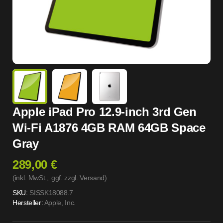
Apple iPad Pro 12.9-inch 3rd Gen
Wi-Fi A1876 4GB RAM 64GB Space
Gray
289,00 €
(inkl. MwSt.,
ggf. zzgl. Versand
)
SKU:
SISSK18088.7
Hersteller:
Apple, Inc.