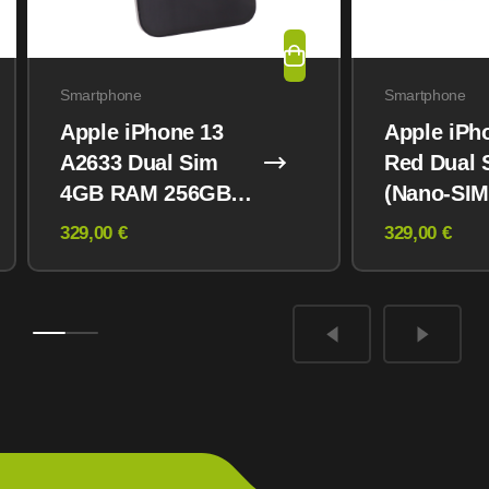
Smartphone
Smartphone
Apple iPhone 13
Apple iPh
A2633 Dual Sim
Red Dual 
4GB RAM 256GB
(Nano-SIM
Midnight
eSIM) 12
329,00 €
329,00 €