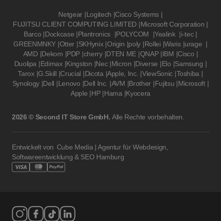
Netgear
|
Logitech
|
Cisco Systems
|
FUJITSU CLIENT COMPUTING LIMITED
|
Microsoft Corporation
|
Barco
|
Dockcase
|
Plantronics
|
POLYCOM
|
Yealink
|
i-tec
|
GREENMNKY
|
Otter
|
SKHynix
|
Origin
|
poly
|
Rollei
|
Waris
|
urage
|
AMD
|
Dekom
|
PDP
|
cherry
|
DTEN ME
|
QNAP
|
IBM
|
Cisco
|
Duolipa
|
Edimax
|
Kingston
|
Nec
|
Micron
|
Diverse
|
Elo
|
Samsung
|
Tarox
|
G.Skill
|
Crucial
|
Dicota
|
Apple, Inc.
|
ViewSonic
|
Toshiba
|
Synology
|
Dell
|
Lenovo
|
Dell Inc.
|
AVM
|
Brother
|
Fujitsu
|
Microsoft
|
Apple
|
HP
|
Hama
|
Kyocera
2026 © Second IT Store GmbH.
Alle Rechte vorbehalten.
Entwickelt von
Cube Media | Agentur für Webdesign,
Softwareentwicklung & SEO Hamburg