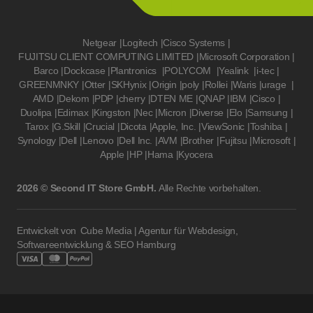
Netgear
|
Logitech
|
Cisco Systems
|
FUJITSU CLIENT COMPUTING LIMITED
|
Microsoft Corporation
|
Barco
|
Dockcase
|
Plantronics
|
POLYCOM
|
Yealink
|
i-tec
|
GREENMNKY
|
Otter
|
SKHynix
|
Origin
|
poly
|
Rollei
|
Waris
|
urage
|
AMD
|
Dekom
|
PDP
|
cherry
|
DTEN ME
|
QNAP
|
IBM
|
Cisco
|
Duolipa
|
Edimax
|
Kingston
|
Nec
|
Micron
|
Diverse
|
Elo
|
Samsung
|
Tarox
|
G.Skill
|
Crucial
|
Dicota
|
Apple, Inc.
|
ViewSonic
|
Toshiba
|
Synology
|
Dell
|
Lenovo
|
Dell Inc.
|
AVM
|
Brother
|
Fujitsu
|
Microsoft
|
Apple
|
HP
|
Hama
|
Kyocera
2026 © Second IT Store GmbH.
Alle Rechte vorbehalten.
Entwickelt von
Cube Media | Agentur für Webdesign,
Softwareentwicklung & SEO Hamburg