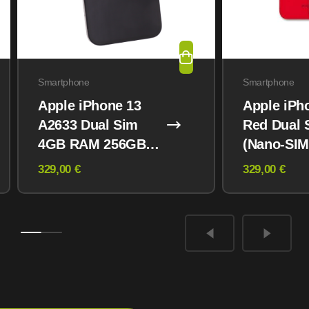
Smartphone
Smartphone
Apple iPhone 13
Apple iPh
A2633 Dual Sim
Red Dual 
4GB RAM 256GB
(Nano-SIM
Midnight
eSIM) 12
329,00 €
329,00 €