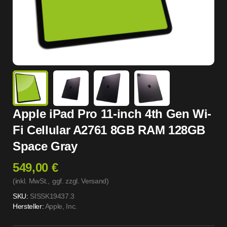
Apple iPad Pro 11-inch 4th Gen Wi-
Fi Cellular A2761 8GB RAM 128GB
Space Gray
549,00 €
(inkl. MwSt.,
ggf. zzgl. Versand
)
SKU:
SISSK19437.3
Hersteller:
Apple, Inc.