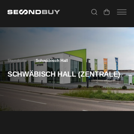
Second IT Store Zentrale
Standorte
Schwäbisch Hall
SCHWÄBISCH HALL (ZENTRALE)