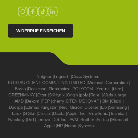
WIDERRUF EINREICHEN
Netgear
|
Logitech
|
Cisco Systems
|
FUJITSU CLIENT COMPUTING LIMITED
|
Microsoft Corporation
|
Barco
|
Dockcase
|
Plantronics
|
POLYCOM
|
Yealink
|
i-tec
|
GREENMNKY
|
Otter
|
SKHynix
|
Origin
|
poly
|
Rollei
|
Waris
|
urage
|
AMD
|
Dekom
|
PDP
|
cherry
|
DTEN ME
|
QNAP
|
IBM
|
Cisco
|
Duolipa
|
Edimax
|
Kingston
|
Nec
|
Micron
|
Diverse
|
Elo
|
Samsung
|
Tarox
|
G.Skill
|
Crucial
|
Dicota
|
Apple, Inc.
|
ViewSonic
|
Toshiba
|
Synology
|
Dell
|
Lenovo
|
Dell Inc.
|
AVM
|
Brother
|
Fujitsu
|
Microsoft
|
Apple
|
HP
|
Hama
|
Kyocera