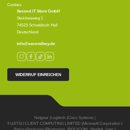
Cookies
Second IT Store GmbH
Steinbeisweg 1
74523 Schwäbisch Hall
Deutschland
info@secondbuy.de
WIDERRUF EINREICHEN
Netgear
|
Logitech
|
Cisco Systems
|
FUJITSU CLIENT COMPUTING LIMITED
|
Microsoft Corporation
|
Barco
|
Dockcase
|
Plantronics
|
POLYCOM
|
Yealink
|
i-tec
|