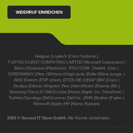
WIDERRUF EINREICHEN
Netgear
|
Logitech
|
Cisco Systems
|
FUJITSU CLIENT COMPUTING LIMITED
|
Microsoft Corporation
|
Barco
|
Dockcase
|
Plantronics
|
POLYCOM
|
Yealink
|
i-tec
|
GREENMNKY
|
Otter
|
SKHynix
|
Origin
|
poly
|
Rollei
|
Waris
|
urage
|
AMD
|
Dekom
|
PDP
|
cherry
|
DTEN ME
|
QNAP
|
IBM
|
Cisco
|
Duolipa
|
Edimax
|
Kingston
|
Nec
|
Intel
|
Micron
|
Diverse
|
Elo
|
Samsung
|
Tarox
|
G.Skill
|
Crucial
|
Dicota
|
Apple, Inc.
|
ViewSonic
|
Toshiba
|
Synology
|
Dell
|
Lenovo
|
Dell Inc.
|
AVM
|
Brother
|
Fujitsu
|
Microsoft
|
Apple
|
HP
|
Hama
|
Kyocera
2026 © Second IT Store GmbH.
Alle Rechte vorbehalten.