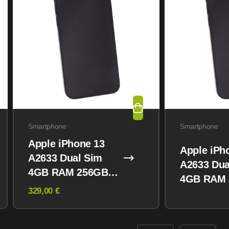
Smartphone
Smartphone
Apple iPhone 13
Apple iPh
A2633 Dual Sim
A2633 Dua
4GB RAM 256GB
4GB RAM
Midnight
329,00 €
Midnight