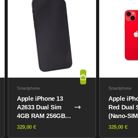
Smartphone
Smartphone
Apple iPhone 13
Apple iPh
A2633 Dual Sim
Red Dual 
4GB RAM 256GB
(Nano-SIM
Midnight
eSIM) 12
329,00 €
329,00 €