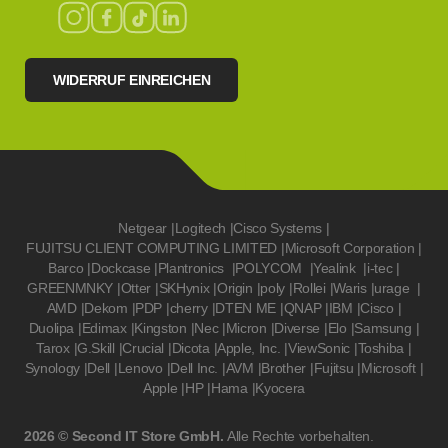
WIDERRUF EINREICHEN
Netgear
|
Logitech
|
Cisco Systems
|
FUJITSU CLIENT COMPUTING LIMITED
|
Microsoft Corporation
|
Barco
|
Dockcase
|
Plantronics
|
POLYCOM
|
Yealink
|
i-tec
|
GREENMNKY
|
Otter
|
SKHynix
|
Origin
|
poly
|
Rollei
|
Waris
|
urage
|
AMD
|
Dekom
|
PDP
|
cherry
|
DTEN ME
|
QNAP
|
IBM
|
Cisco
|
Duolipa
|
Edimax
|
Kingston
|
Nec
|
Micron
|
Diverse
|
Elo
|
Samsung
|
Tarox
|
G.Skill
|
Crucial
|
Dicota
|
Apple, Inc.
|
ViewSonic
|
Toshiba
|
Synology
|
Dell
|
Lenovo
|
Dell Inc.
|
AVM
|
Brother
|
Fujitsu
|
Microsoft
|
Apple
|
HP
|
Hama
|
Kyocera
2026 © Second IT Store GmbH.
Alle Rechte vorbehalten.