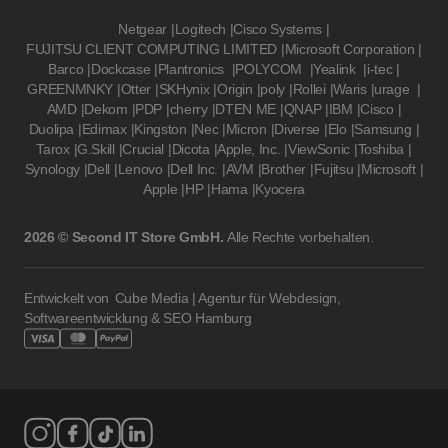
Netgear
|
Logitech
|
Cisco Systems
|
FUJITSU CLIENT COMPUTING LIMITED
|
Microsoft Corporation
|
Barco
|
Dockcase
|
Plantronics
|
POLYCOM
|
Yealink
|
i-tec
|
GREENMNKY
|
Otter
|
SKHynix
|
Origin
|
poly
|
Rollei
|
Waris
|
urage
|
AMD
|
Dekom
|
PDP
|
cherry
|
DTEN ME
|
QNAP
|
IBM
|
Cisco
|
Duolipa
|
Edimax
|
Kingston
|
Nec
|
Micron
|
Diverse
|
Elo
|
Samsung
|
Tarox
|
G.Skill
|
Crucial
|
Dicota
|
Apple, Inc.
|
ViewSonic
|
Toshiba
|
Synology
|
Dell
|
Lenovo
|
Dell Inc.
|
AVM
|
Brother
|
Fujitsu
|
Microsoft
|
Apple
|
HP
|
Hama
|
Kyocera
2026 © Second IT Store GmbH.
Alle Rechte vorbehalten.
Entwickelt von
Cube Media | Agentur für Webdesign,
Softwareentwicklung & SEO Hamburg