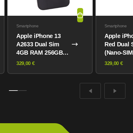
Smartphone
Smartphone
Apple iPhone 13
Apple iPh
A2633 Dual Sim
Red Dual 
4GB RAM 256GB
(Nano-SIM
Midnight
eSIM) 12
329,00 €
329,00 €