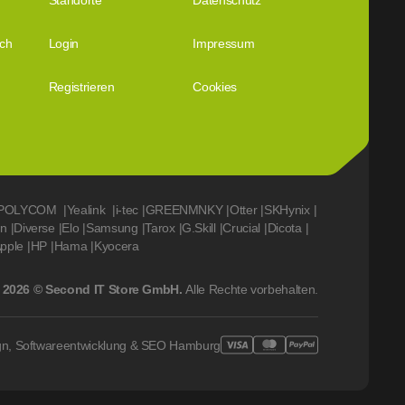
Standorte
Datenschutz
ich
Login
Impressum
Registrieren
Cookies
POLYCOM
|
Yealink
|
i-tec
|
GREENMNKY
|
Otter
|
SKHynix
|
on
|
Diverse
|
Elo
|
Samsung
|
Tarox
|
G.Skill
|
Crucial
|
Dicota
|
pple
|
HP
|
Hama
|
Kyocera
2026 © Second IT Store GmbH.
Alle Rechte vorbehalten.
gn, Softwareentwicklung & SEO Hamburg