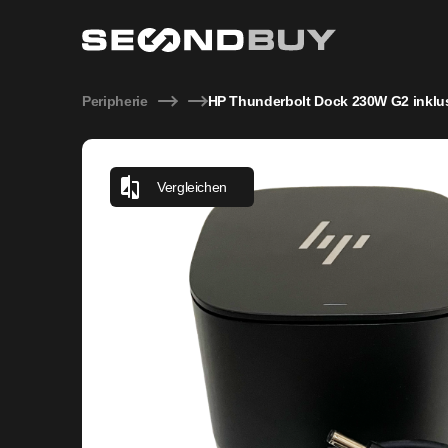
HP Thunderbolt Dock G2 (230 W) – ohne Netzteil, vielseitig
Peripherie
HP Thunderbolt Dock 230W G2 inklusi
Vergleichen