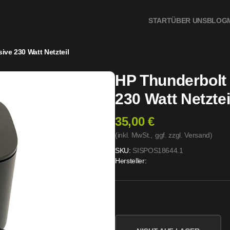
START
ÜBER UNS
BLOG
ve 230 Watt Netzteil
HP Thunderbolt
230 Watt Netztei
35,00 €
(inkl. MwSt.,
ggf. zzgl. Versand
)
SKU:
SISPOS18644.1
Hersteller: