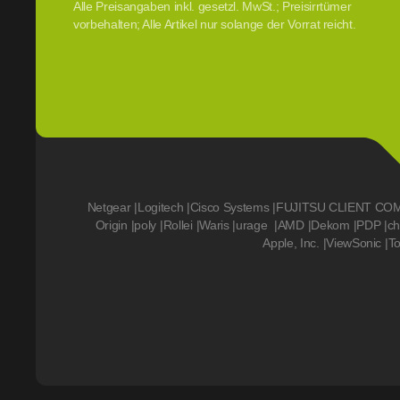
Alle Preisangaben inkl. gesetzl. MwSt.; Preisirrtümer
vorbehalten; Alle Artikel nur solange der Vorrat reicht.
Netgear
|
Logitech
|
Cisco Systems
|
FUJITSU CLIENT CO
Origin
|
poly
|
Rollei
|
Waris
|
urage
|
AMD
|
Dekom
|
PDP
|
ch
Apple, Inc.
|
ViewSonic
|
T