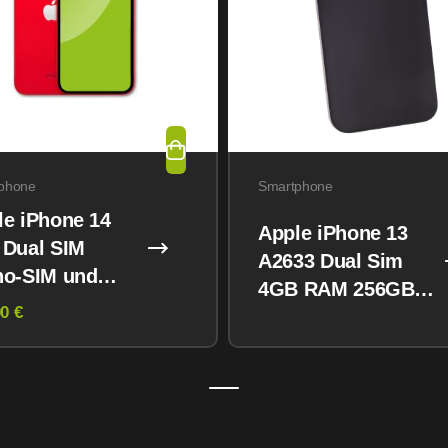
phone
Smartphone
le iPhone 14
Apple iPhone 13
 Dual SIM
A2633 Dual Sim
no-SIM und
4GB RAM 256GB
M) 128GB
0 €
Midnight