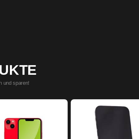
DUKTE
n und sparen!