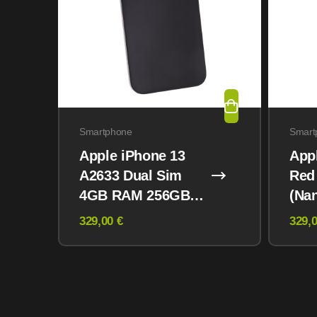
Smartphone
Smart
Apple iPhone 13
App
A2633 Dual Sim
Red
4GB RAM 256GB
(Na
Midnight
eSI
329,00 €
329,0