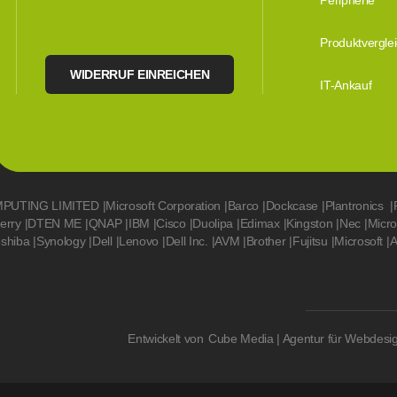
Peripherie
Produktvergle
WIDERRUF EINREICHEN
IT-Ankauf
MPUTING LIMITED
|
Microsoft Corporation
|
Barco
|
Dockcase
|
Plantronics
|
erry
|
DTEN ME
|
QNAP
|
IBM
|
Cisco
|
Duolipa
|
Edimax
|
Kingston
|
Nec
|
Micr
oshiba
|
Synology
|
Dell
|
Lenovo
|
Dell Inc.
|
AVM
|
Brother
|
Fujitsu
|
Microsoft
|
A
Entwickelt von
Cube Media | Agentur für Webdesi