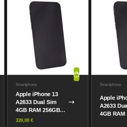
Smartphone
Smartphone
Apple iPhone 13
Apple iPh
A2633 Dual Sim
A2633 Dua
4GB RAM 256GB
4GB RAM
Midnight
329,00 €
Midnight