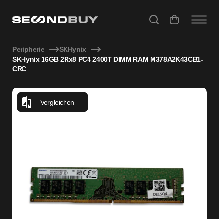
SKHynix 16GB 2Rx8 PC4 2400T DIMM RAM M378A2K43CB1-
Peripherie
SKHynix
SKHynix 16GB 2Rx8 PC4 2400T DIMM RAM M378A2K43CB1-
CRC
Vergleichen