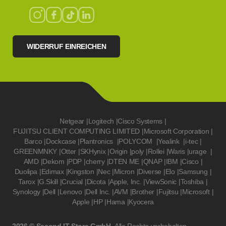
WIDERRUF EINREICHEN
Netgear
|
Logitech
|
Cisco Systems
|
FUJITSU CLIENT COMPUTING LIMITED
|
Microsoft Corporation
|
Barco
|
Dockcase
|
Plantronics
|
POLYCOM
|
Yealink
|
i-tec
|
GREENMNKY
|
Otter
|
SKHynix
|
Origin
|
poly
|
Rollei
|
Waris
|
urage
|
AMD
|
Dekom
|
PDP
|
cherry
|
DTEN ME
|
QNAP
|
IBM
|
Cisco
|
Duolipa
|
Edimax
|
Kingston
|
Nec
|
Micron
|
Diverse
|
Elo
|
Samsung
|
Tarox
|
G.Skill
|
Crucial
|
Dicota
|
Apple, Inc.
|
ViewSonic
|
Toshiba
|
Synology
|
Dell
|
Lenovo
|
Dell Inc.
|
AVM
|
Brother
|
Fujitsu
|
Microsoft
|
Apple
|
HP
|
Hama
|
Kyocera