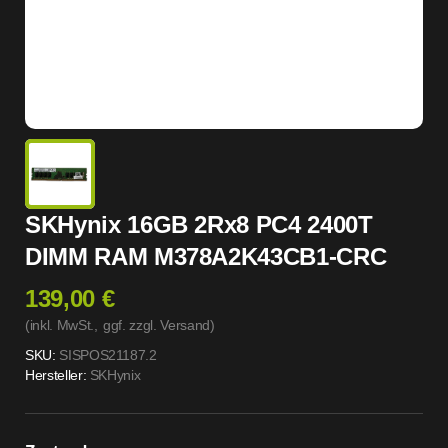
SKHynix 16GB 2Rx8 PC4 2400T
DIMM RAM M378A2K43CB1-CRC
139,00 €
(inkl. MwSt.,
ggf. zzgl. Versand
)
SKU:
SISPOS21187.2
Hersteller:
SKHynix