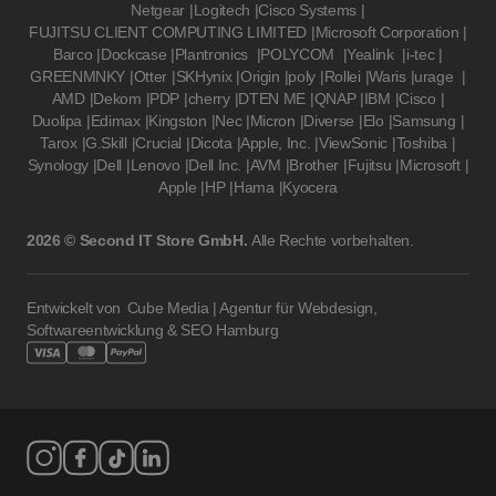
Netgear
|
Logitech
|
Cisco Systems
|
FUJITSU CLIENT COMPUTING LIMITED
|
Microsoft Corporation
|
Barco
|
Dockcase
|
Plantronics
|
POLYCOM
|
Yealink
|
i-tec
|
GREENMNKY
|
Otter
|
SKHynix
|
Origin
|
poly
|
Rollei
|
Waris
|
urage
|
AMD
|
Dekom
|
PDP
|
cherry
|
DTEN ME
|
QNAP
|
IBM
|
Cisco
|
Duolipa
|
Edimax
|
Kingston
|
Nec
|
Micron
|
Diverse
|
Elo
|
Samsung
|
Tarox
|
G.Skill
|
Crucial
|
Dicota
|
Apple, Inc.
|
ViewSonic
|
Toshiba
|
Synology
|
Dell
|
Lenovo
|
Dell Inc.
|
AVM
|
Brother
|
Fujitsu
|
Microsoft
|
Apple
|
HP
|
Hama
|
Kyocera
2026 © Second IT Store GmbH.
Alle Rechte vorbehalten.
Entwickelt von
Cube Media | Agentur für Webdesign,
Softwareentwicklung & SEO Hamburg