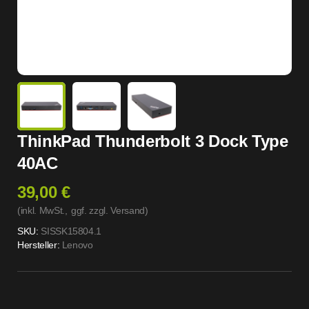
ThinkPad Thunderbolt 3 Dock Type
40AC
39,00 €
(inkl. MwSt.,
ggf. zzgl. Versand
)
SKU:
SISSK15804.1
Hersteller:
Lenovo