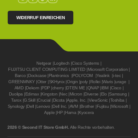
WIDERRUF EINREICHEN
Netgear
|
Logitech
|
Cisco Systems
|
FUJITSU CLIENT COMPUTING LIMITED
|
Microsoft Corporation
|
Barco
|
Dockcase
|
Plantronics
|
POLYCOM
|
Yealink
|
i-tec
|
GREENMNKY
|
Otter
|
SKHynix
|
Origin
|
poly
|
Rollei
|
Waris
|
urage
|
AMD
|
Dekom
|
PDP
|
cherry
|
DTEN ME
|
QNAP
|
IBM
|
Cisco
|
Duolipa
|
Edimax
|
Kingston
|
Nec
|
Micron
|
Diverse
|
Elo
|
Samsung
|
Tarox
|
G.Skill
|
Crucial
|
Dicota
|
Apple, Inc.
|
ViewSonic
|
Toshiba
|
Synology
|
Dell
|
Lenovo
|
Dell Inc.
|
AVM
|
Brother
|
Fujitsu
|
Microsoft
|
Apple
|
HP
|
Hama
|
Kyocera
2026 © Second IT Store GmbH.
Alle Rechte vorbehalten.