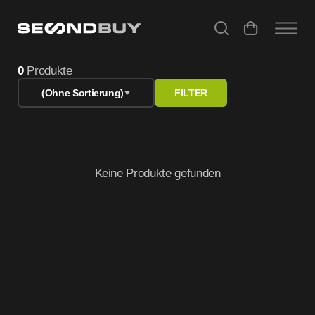
Dell Peripherie – geprüfte refurbished Technik bei Second
0
Produkte
(Ohne Sortierung)
FILTER
Keine Produkte gefunden