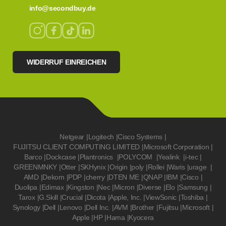
info@secondbuy.de
WIDERRUF EINREICHEN
Netgear
|
Logitech
|
Cisco Systems
|
FUJITSU CLIENT COMPUTING LIMITED
|
Microsoft Corporation
|
Barco
|
Dockcase
|
Plantronics
|
POLYCOM
|
Yealink
|
i-tec
|
GREENMNKY
|
Otter
|
SKHynix
|
Origin
|
poly
|
Rollei
|
Waris
|
urage
|
AMD
|
Dekom
|
PDP
|
cherry
|
DTEN ME
|
QNAP
|
IBM
|
Cisco
|
Duolipa
|
Edimax
|
Kingston
|
Nec
|
Micron
|
Diverse
|
Elo
|
Samsung
|
Tarox
|
G.Skill
|
Crucial
|
Dicota
|
Apple, Inc.
|
ViewSonic
|
Toshiba
|
Synology
|
Dell
|
Lenovo
|
Dell Inc.
|
AVM
|
Brother
|
Fujitsu
|
Microsoft
|
Apple
|
HP
|
Hama
|
Kyocera