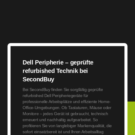
Dell Peripherie – geprüfte
refurbished Technik bei
SecondBuy
Bei SecondBuy finden Sie sorgfältig geprüfte
refurbished Dell Peripheriegeräte für
professionelle Arbeitsplätze und effiziente Home-
Office-Umgebungen. Ob Tastaturen, Mäuse oder
Monitore – jedes Gerät ist gebraucht, technisch
erneuert und nachhaltig aufgearbeitet. So
profitieren Sie von langlebiger Markenqualität, die
sofort einsatzbereit ist und Ihren Arbeitsalltag