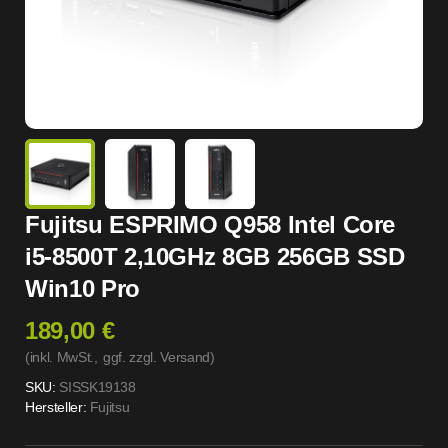
Fujitsu ESPRIMO Q958 Intel Core
i5-8500T 2,10GHz 8GB 256GB SSD
Win10 Pro
189,00 €
(inkl. MwSt.,
ggf. zzgl. Versand
)
SKU:
SISSK19138
Hersteller:
Fujitsu