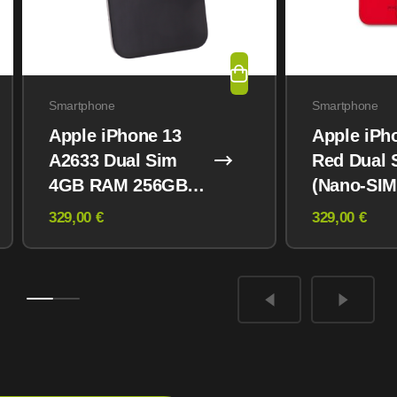
Smartphone
Smartphone
Apple iPhone 13
Apple iPh
A2633 Dual Sim
Red Dual 
4GB RAM 256GB
(Nano-SIM
Midnight
eSIM) 12
329,00 €
329,00 €