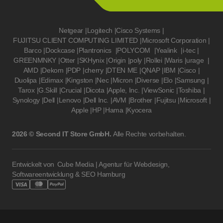
Netgear
|
Logitech
|
Cisco Systems
|
FUJITSU CLIENT COMPUTING LIMITED
|
Microsoft Corporation
|
Barco
|
Dockcase
|
Plantronics
|
POLYCOM
|
Yealink
|
i-tec
|
GREENMNKY
|
Otter
|
SKHynix
|
Origin
|
poly
|
Rollei
|
Waris
|
urage
|
AMD
|
Dekom
|
PDP
|
cherry
|
DTEN ME
|
QNAP
|
IBM
|
Cisco
|
Duolipa
|
Edimax
|
Kingston
|
Nec
|
Micron
|
Diverse
|
Elo
|
Samsung
|
Tarox
|
G.Skill
|
Crucial
|
Dicota
|
Apple, Inc.
|
ViewSonic
|
Toshiba
|
Synology
|
Dell
|
Lenovo
|
Dell Inc.
|
AVM
|
Brother
|
Fujitsu
|
Microsoft
|
Apple
|
HP
|
Hama
|
Kyocera
2026 © Second IT Store GmbH.
Alle Rechte vorbehalten.
Entwickelt von
Cube Media | Agentur für Webdesign,
Softwareentwicklung & SEO Hamburg