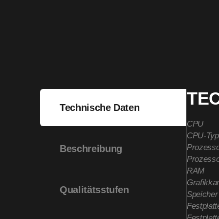
TE
Technische Daten
CPU
CPU-Typ
Prozesso
Beschreibung
Prozesso
RAM
Grafikkar
Qualitätsstufen
Speicher
Festplatt
Festplatt