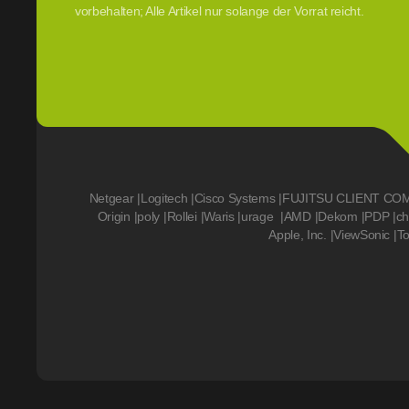
vorbehalten; Alle Artikel nur solange der Vorrat reicht.
Netgear
|
Logitech
|
Cisco Systems
|
FUJITSU CLIENT CO
Origin
|
poly
|
Rollei
|
Waris
|
urage
|
AMD
|
Dekom
|
PDP
|
ch
Apple, Inc.
|
ViewSonic
|
T