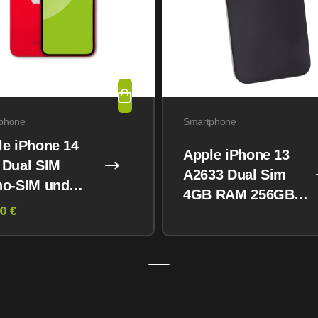
phone
Smartphone
le iPhone 14
Apple iPhone 13
 Dual SIM
A2633 Dual Sim
no-SIM und
4GB RAM 256GB
M) 128GB
0 €
Midnight