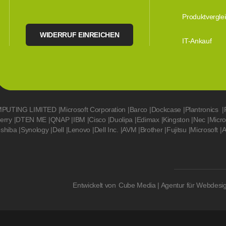
Produktvergle
WIDERRUF EINREICHEN
IT-Ankauf
MPUTING LIMITED
|
Microsoft Corporation
|
Barco
|
Dockcase
|
Plantronics
|
erry
|
DTEN ME
|
QNAP
|
IBM
|
Cisco
|
Duolipa
|
Edimax
|
Kingston
|
Nec
|
Micr
oshiba
|
Synology
|
Dell
|
Lenovo
|
Dell Inc.
|
AVM
|
Brother
|
Fujitsu
|
Microsoft
|
A
Entwickelt von
Cube Media | Agentur für Webdesi