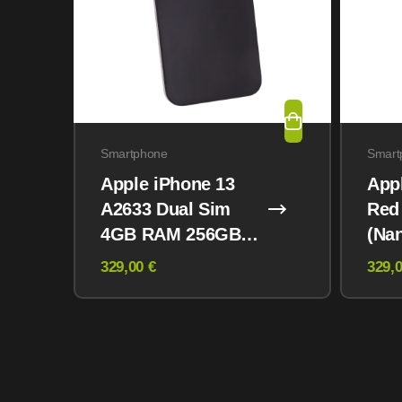
Smartphone
Smart
Apple iPhone 13
App
A2633 Dual Sim
Red
4GB RAM 256GB
(Na
Midnight
eSI
329,00 €
329,0