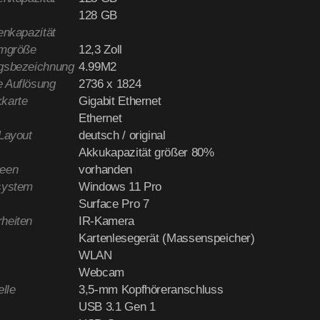
128 GB
enkapazität
rmgröße
12,3 Zoll
gsbezeichnung
4.99M2
 Auflösung
2736 x 1824
karte
Gigabit Ethernet
Ethernet
-Layout
deutsch / original
Akkukapazität größer 80%
reen
vorhanden
system
Windows 11 Pro
Surface Pro 7
heiten
IR-Kamera
Kartenlesegerät (Massenspeicher)
WLAN
Webcam
elle
3,5-mm Kopfhöreranschluss
USB 3.1 Gen 1