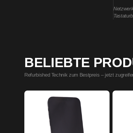
Netzwer
Tastatur
BELIEBTE PRO
Refurbished Technik zum Bestpreis – jetzt zugreife