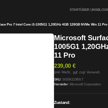
B 128GB NVMe Win 11 Pro
START
ÜBER UNS
BLOG
face Pro 7 Intel Core i3-1005G1 1,20GHz 4GB 128GB NVMe Win 11 Pro
Microsoft Surfac
1005G1 1,20GH
11 Pro
239,00 €
(inkl. MwSt.,
ggf. zzgl. Versand
)
SKU:
SISSK21959.7
Hersteller:
Microsoft Corporation
Zustand: