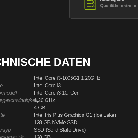
Qualitätskontrolle
CHNISCHE DATEN
Intel Core i3-1005G1 1,20GHz
e
Intel Core i3
rmodell
Intel Core i3 10. Gen
rgeschwindigkeit
1,20 GHz
4 GB
te
Intel Iris Plus Graphics G1 (Ice Lake)
128 GB NVMe SSD
entyp
SSD (Solid State Drive)
enkapazität
128 GB