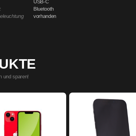
USB-C
k
Bluetooth
beleuchtung
vorhanden
DUKTE
n und sparen!