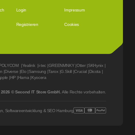
ich
Login
Impressum
Registrieren
Cookies
POLYCOM
|
Yealink
|
i-tec
|
GREENMNKY
|
Otter
|
SKHynix
|
on
|
Diverse
|
Elo
|
Samsung
|
Tarox
|
G.Skill
|
Crucial
|
Dicota
|
pple
|
HP
|
Hama
|
Kyocera
2026 © Second IT Store GmbH.
Alle Rechte vorbehalten.
gn, Softwareentwicklung & SEO Hamburg