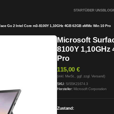
 62GB eMMc Win 10 Pro
START
ÜBER UNS
BLOG
rface Go 2 Intel Core m3-8100Y 1,10GHz 4GB 62GB eMMc Win 10 Pro
Microsoft Surfa
8100Y 1,10GHz
Pro
115,00 €
(inkl. MwSt.,
ggf. zzgl. Versand
)
SKU:
SISSK21674.3
Hersteller:
Microsoft Corporation
Zustand: