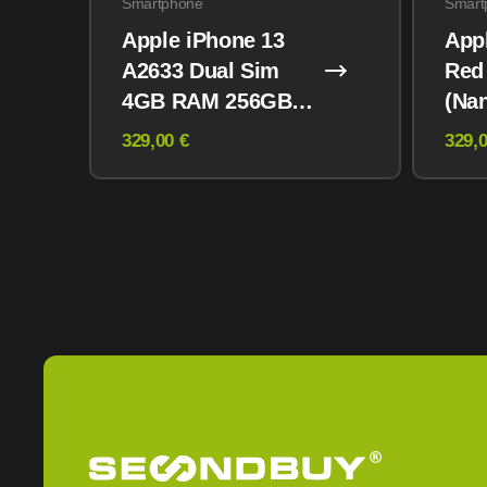
Smartphone
Smart
Apple iPhone 13
App
A2633 Dual Sim
Red
4GB RAM 256GB
(Na
Midnight
eSI
329,00 €
329,0