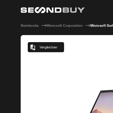
Microsoft Surface Go 2 Intel Core m3-8100Y 1,10GHz 4GB
Notebooks
Microsoft Corporation
Microsoft Su
Vergleichen