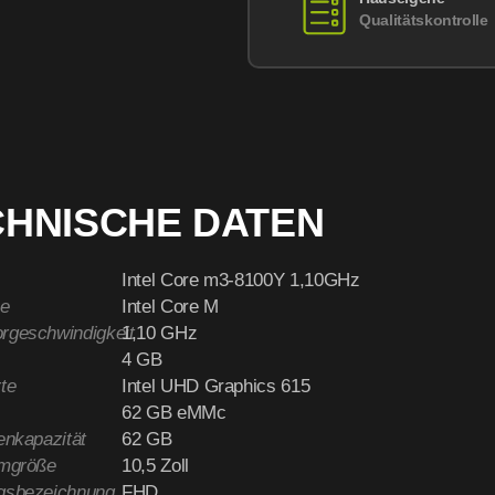
Qualitätskontrolle
CHNISCHE DATEN
Intel Core m3-8100Y 1,10GHz
e
Intel Core M
rgeschwindigkeit
1,10 GHz
4 GB
te
Intel UHD Graphics 615
62 GB eMMc
enkapazität
62 GB
rmgröße
10,5 Zoll
gsbezeichnung
FHD