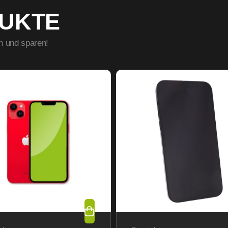
DUKTE
n und sparen!