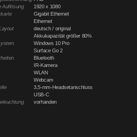
 Auflösung
1920 x 1080
karte
Gigabit Ethernet
Ethernet
-Layout
deutsch / original
Akkukapazität größer 80%
system
Windows 10 Pro
Surface Go 2
heiten
Bluetooth
IR-Kamera
WLAN
Webcam
elle
3,5-mm-Headsetanschluss
USB-C
beleuchtung
vorhanden