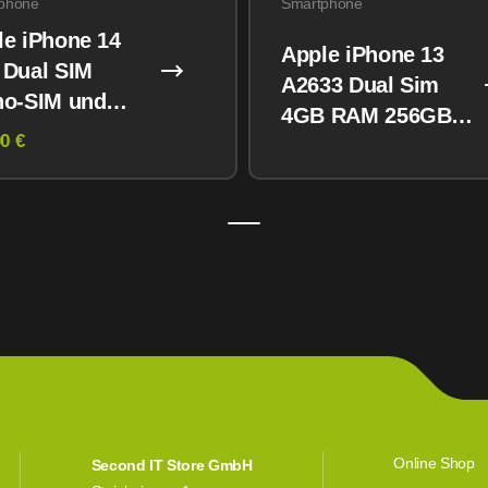
phone
Smartphone
le iPhone 14
Apple iPhone 13
 Dual SIM
A2633 Dual Sim
no-SIM und
4GB RAM 256GB
M) 128GB
0 €
Midnight
Online Shop
Second IT Store GmbH