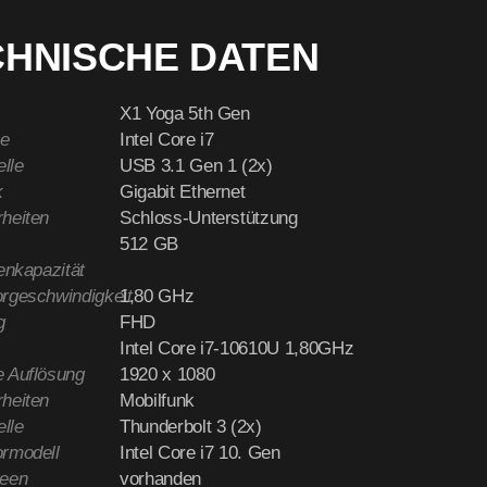
CHNISCHE DATEN
X1 Yoga 5th Gen
e
Intel Core i7
elle
USB 3.1 Gen 1 (2x)
k
Gigabit Ethernet
heiten
Schloss-Unterstützung
512 GB
enkapazität
rgeschwindigkeit
1,80 GHz
g
FHD
Intel Core i7-10610U 1,80GHz
 Auflösung
1920 x 1080
heiten
Mobilfunk
elle
Thunderbolt 3 (2x)
rmodell
Intel Core i7 10. Gen
reen
vorhanden