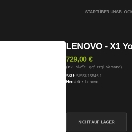
START
ÜBER UNS
BLOG
LENOVO - X1 Yo
729,00 €
(inkl. MwSt.,
ggf. zzgl. Versand
)
SKU:
SISSK15546.1
Hersteller:
Lenovo
NICHT AUF LAGER