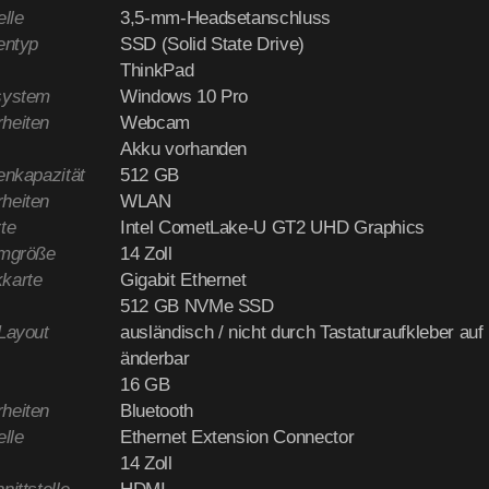
elle
3,5-mm-Headsetanschluss
entyp
SSD (Solid State Drive)
ThinkPad
system
Windows 10 Pro
heiten
Webcam
Akku vorhanden
enkapazität
512 GB
heiten
WLAN
te
Intel CometLake-U GT2 UHD Graphics
rmgröße
14 Zoll
karte
Gigabit Ethernet
512 GB NVMe SSD
-Layout
ausländisch / nicht durch Tastaturaufkleber au
änderbar
16 GB
heiten
Bluetooth
elle
Ethernet Extension Connector
14 Zoll