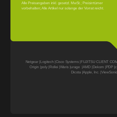
Alle Preisangaben inkl. gesetzl. MwSt.; Preisirrtümer
vorbehalten; Alle Artikel nur solange der Vorrat reicht.
Netgear
|
Logitech
|
Cisco Systems
|
FUJITSU CLIENT CO
Origin
|
poly
|
Rollei
|
Waris
|
urage
|
AMD
|
Dekom
|
PDP
|
c
Dicota
|
Apple, Inc.
|
ViewSoni