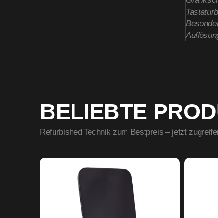
Grafiksch
Tastatur
Besonder
Auflösun
BELIEBTE PRO
Refurbished Technik zum Bestpreis – jetzt zugreife