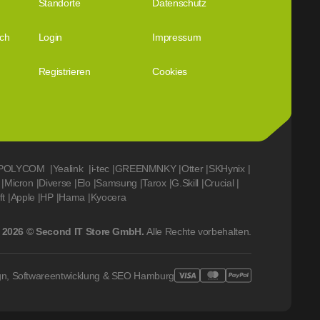
Standorte
Datenschutz
ich
Login
Impressum
Registrieren
Cookies
POLYCOM
|
Yealink
|
i-tec
|
GREENMNKY
|
Otter
|
SKHynix
|
|
Micron
|
Diverse
|
Elo
|
Samsung
|
Tarox
|
G.Skill
|
Crucial
|
ft
|
Apple
|
HP
|
Hama
|
Kyocera
2026 © Second IT Store GmbH.
Alle Rechte vorbehalten.
gn, Softwareentwicklung & SEO Hamburg