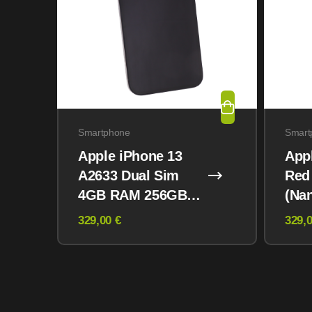
Smartphone
Smart
Apple iPhone 13
App
A2633 Dual Sim
Red
4GB RAM 256GB
(Na
Midnight
eSI
329,00 €
329,0