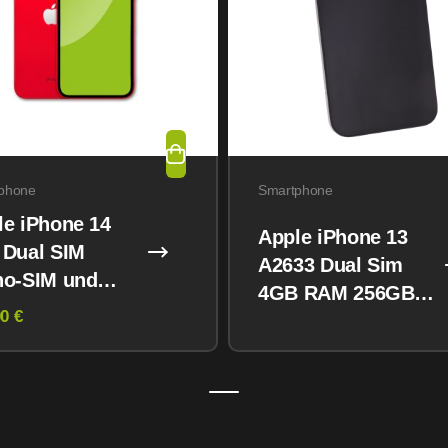
phone
Smartphone
le iPhone 14
Apple iPhone 13
 Dual SIM
A2633 Dual Sim
no-SIM und
4GB RAM 256GB
M) 128GB
0 €
Midnight