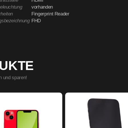
nittstelle
HDMI
beleuchtung
vorhanden
heiten
Fingerprint Reader
gsbezeichnung
FHD
DUKTE
n und sparen!