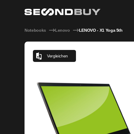
LENOVO - X1 Yoga 5th
Notebooks
Lenovo
LENOVO - X1 Yoga 5th
Vergleichen