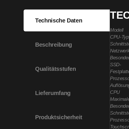
TE
Technische Daten
Modell
CPU-Typ
Schnittst
Beschreibung
Netzwer
Besonder
SSD-
Qualitätsstufen
Festplatt
Prozesso
Auflösun
CPU
Lieferumfang
Maximale
Besonder
Schnittst
Produktsicherheit
Prozesso
Touchsc