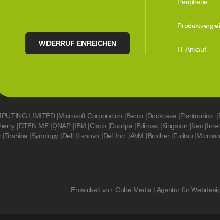
Peripherie
Produktvergle
WIDERRUF EINREICHEN
IT-Ankauf
MPUTING LIMITED
|
Microsoft Corporation
|
Barco
|
Dockcase
|
Plantronics
|
herry
|
DTEN ME
|
QNAP
|
IBM
|
Cisco
|
Duolipa
|
Edimax
|
Kingston
|
Nec
|
Intel
c
|
Toshiba
|
Synology
|
Dell
|
Lenovo
|
Dell Inc.
|
AVM
|
Brother
|
Fujitsu
|
Microso
Entwickelt von
Cube Media | Agentur für Webdesi