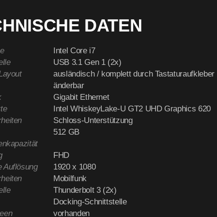
CHNISCHE DATEN
e
Intel Core i7
elle
USB 3.1 Gen 1 (2x)
-Layout
ausländisch / komplett durch Tastaturaufkleber
änderbar
k
Gigabit Ethernet
te
Intel WhiskeyLake-U GT2 UHD Graphics 620
heiten
Schloss-Unterstützung
512 GB
enkapazität
g
FHD
 Auflösung
1920 x 1080
heiten
Mobilfunk
elle
Thunderbolt 3 (2x)
Docking-Schnittstelle
reen
vorhanden