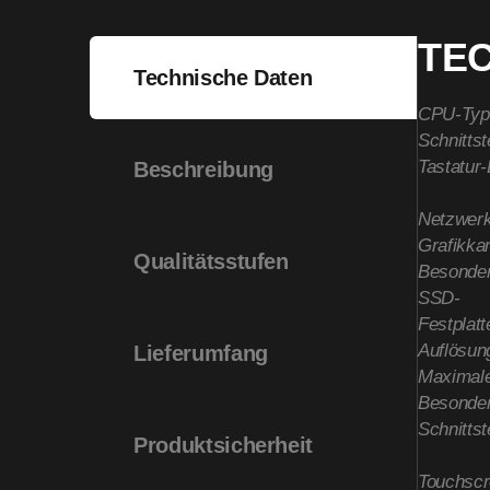
TE
Technische Daten
CPU-Typ
Schnittst
Tastatur
Beschreibung
Netzwer
Grafikkar
Qualitätsstufen
Besonder
SSD-
Festplatt
Auflösun
Lieferumfang
Maximale
Besonder
Schnittst
Produktsicherheit
Touchsc