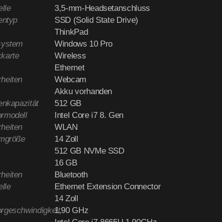
elle
3,5-mm-Headsetanschluss
entyp
SSD (Solid State Drive)
ThinkPad
system
Windows 10 Pro
karte
Wireless
Ethernet
heiten
Webcam
Akku vorhanden
enkapazität
512 GB
rmodell
Intel Core i7 8. Gen
heiten
WLAN
rmgröße
14 Zoll
512 GB NVMe SSD
16 GB
heiten
Bluetooth
elle
Ethernet Extension Connector
14 Zoll
rgeschwindigkeit
1,90 GHz