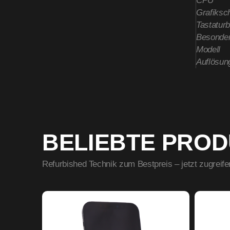
CPU
Grafiksch
Tastatur
Besonder
Modell
Auflösun
BELIEBTE PRO
Refurbished Technik zum Bestpreis – jetzt zugreife