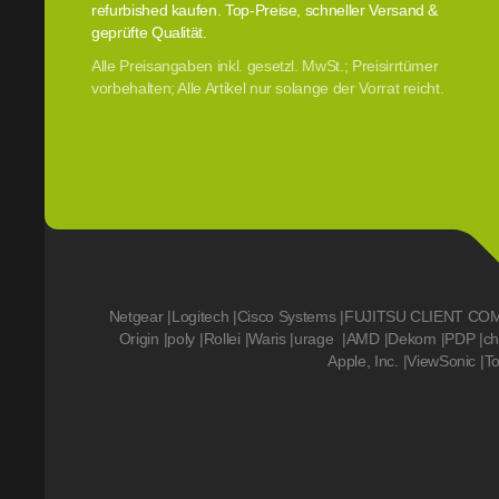
refurbished kaufen. Top-Preise, schneller Versand &
geprüfte Qualität.
Alle Preisangaben inkl. gesetzl. MwSt.; Preisirrtümer
vorbehalten; Alle Artikel nur solange der Vorrat reicht.
Netgear
|
Logitech
|
Cisco Systems
|
FUJITSU CLIENT CO
Origin
|
poly
|
Rollei
|
Waris
|
urage
|
AMD
|
Dekom
|
PDP
|
ch
Apple, Inc.
|
ViewSonic
|
T