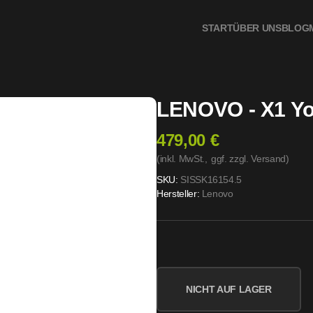
START
ÜBER UNS
BLOG
LENOVO - X1 Yo
479,00 €
(inkl. MwSt.,
ggf. zzgl. Versand
)
SKU:
SISSK16154.5
Hersteller:
Lenovo
NICHT AUF LAGER