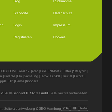
Blog
Rücknahme
Standorte
Datenschutz
ich
Login
Impressum
Registrieren
Cookies
POLYCOM
|
Yealink
|
i-tec
|
GREENMNKY
|
Otter
|
SKHynix
|
on
|
Diverse
|
Elo
|
Samsung
|
Tarox
|
G.Skill
|
Crucial
|
Dicota
|
pple
|
HP
|
Hama
|
Kyocera
2026 © Second IT Store GmbH.
Alle Rechte vorbehalten.
gn, Softwareentwicklung & SEO Hamburg