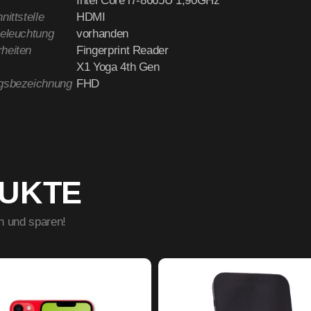
Intel Core i7-8665U 1,90GHz
nittstelle
HDMI
beleuchtung
vorhanden
heiten
Fingerprint Reader
X1 Yoga 4th Gen
gsbezeichnung
FHD
DUKTE
n und sparen!