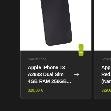
Smartphone
Smart
Apple iPhone 13
App
A2633 Dual Sim
Red
4GB RAM 256GB
(Na
Midnight
eSI
329,00 €
329,0