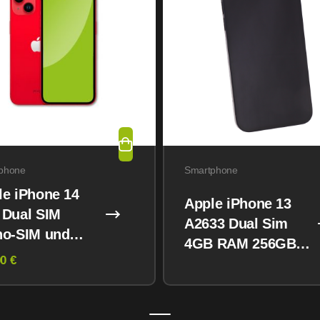
phone
Smartphone
le iPhone 14
Apple iPhone 13
 Dual SIM
A2633 Dual Sim
no-SIM und
4GB RAM 256GB
M) 128GB
0 €
Midnight