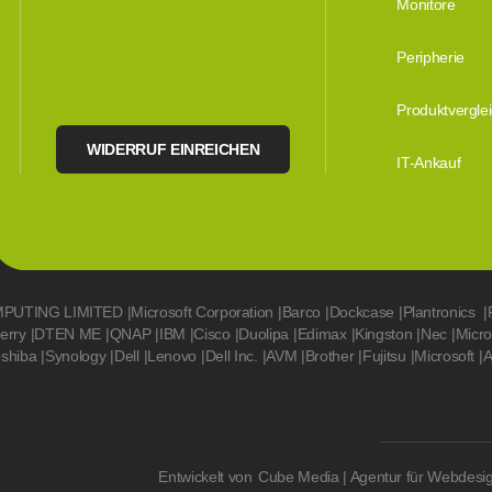
Monitore
Peripherie
Produktvergle
WIDERRUF EINREICHEN
IT-Ankauf
MPUTING LIMITED
|
Microsoft Corporation
|
Barco
|
Dockcase
|
Plantronics
|
erry
|
DTEN ME
|
QNAP
|
IBM
|
Cisco
|
Duolipa
|
Edimax
|
Kingston
|
Nec
|
Micr
oshiba
|
Synology
|
Dell
|
Lenovo
|
Dell Inc.
|
AVM
|
Brother
|
Fujitsu
|
Microsoft
|
A
Entwickelt von
Cube Media | Agentur für Webdesi