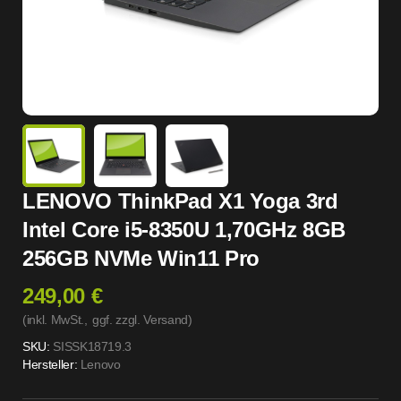
LENOVO ThinkPad X1 Yoga 3rd
Intel Core i5-8350U 1,70GHz 8GB
256GB NVMe Win11 Pro
249,00 €
(inkl. MwSt.,
ggf. zzgl. Versand
)
SKU:
SISSK18719.3
Hersteller:
Lenovo