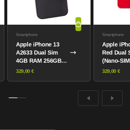
Smartphone
Smartphone
Apple iPhone 13
Apple iPh
A2633 Dual Sim
Red Dual 
4GB RAM 256GB
(Nano-SIM
Midnight
eSIM) 12
329,00 €
329,00 €