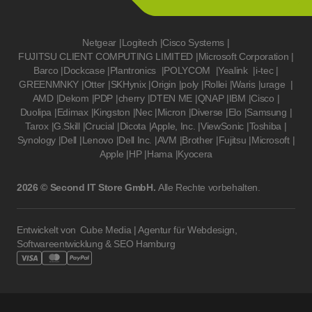
Netgear
|
Logitech
|
Cisco Systems
|
FUJITSU CLIENT COMPUTING LIMITED
|
Microsoft Corporation
|
Barco
|
Dockcase
|
Plantronics
|
POLYCOM
|
Yealink
|
i-tec
|
GREENMNKY
|
Otter
|
SKHynix
|
Origin
|
poly
|
Rollei
|
Waris
|
urage
|
AMD
|
Dekom
|
PDP
|
cherry
|
DTEN ME
|
QNAP
|
IBM
|
Cisco
|
Duolipa
|
Edimax
|
Kingston
|
Nec
|
Micron
|
Diverse
|
Elo
|
Samsung
|
Tarox
|
G.Skill
|
Crucial
|
Dicota
|
Apple, Inc.
|
ViewSonic
|
Toshiba
|
Synology
|
Dell
|
Lenovo
|
Dell Inc.
|
AVM
|
Brother
|
Fujitsu
|
Microsoft
|
Apple
|
HP
|
Hama
|
Kyocera
2026 © Second IT Store GmbH.
Alle Rechte vorbehalten.
Entwickelt von
Cube Media | Agentur für Webdesign,
Softwareentwicklung & SEO Hamburg