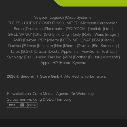
Netgear
|
Logitech
|
Cisco Systems
|
FUJITSU CLIENT COMPUTING LIMITED
|
Microsoft Corporation
|
Barco
|
Dockcase
|
Plantronics
|
POLYCOM
|
Yealink
|
i-tec
|
GREENMNKY
|
Otter
|
SKHynix
|
Origin
|
poly
|
Rollei
|
Waris
|
urage
|
AMD
|
Dekom
|
PDP
|
cherry
|
DTEN ME
|
QNAP
|
IBM
|
Cisco
|
Duolipa
|
Edimax
|
Kingston
|
Nec
|
Micron
|
Diverse
|
Elo
|
Samsung
|
Tarox
|
G.Skill
|
Crucial
|
Dicota
|
Apple, Inc.
|
ViewSonic
|
Toshiba
|
Synology
|
Dell
|
Lenovo
|
Dell Inc.
|
AVM
|
Brother
|
Fujitsu
|
Microsoft
|
Apple
|
HP
|
Hama
|
Kyocera
2026 © Second IT Store GmbH.
Alle Rechte vorbehalten.
Entwickelt von
Cube Media | Agentur für Webdesign,
Softwareentwicklung & SEO Hamburg