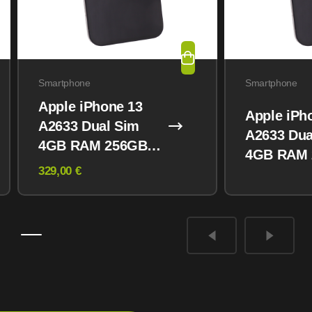
Smartphone
Smartphone
Apple iPhone 13
Apple iPh
A2633 Dual Sim
A2633 Dua
4GB RAM 256GB
4GB RAM
Midnight
329,00 €
Midnight