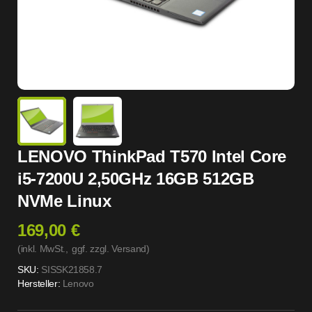
LENOVO ThinkPad T570 Intel Core
i5-7200U 2,50GHz 16GB 512GB
NVMe Linux
169,00 €
(inkl. MwSt.,
ggf. zzgl. Versand
)
SKU:
SISSK21858.7
Hersteller:
Lenovo